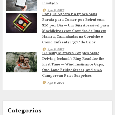
Limitado
e
Ago 9, 2026
Por Que Agosto É a Época Mais
a
Barata para Comer por Beirut com
$20 por Dia — Um Guia Acessível para
r
Mochileiros com Comidas de Rua em
Hamra, Caminhadas na Corniche e
t
Como Enfrentar 35°C de Calor
i
Ago 9, 2026
12 Costly Mistakes Couples Make
g
Driving Iceland’s Ring Road for the
First Time — Wind Insurance Gaps,
o
One‑Lane Bridge Stress, and 2026
Campervan Price Surprises
s
Ago 8, 2026
Categorias