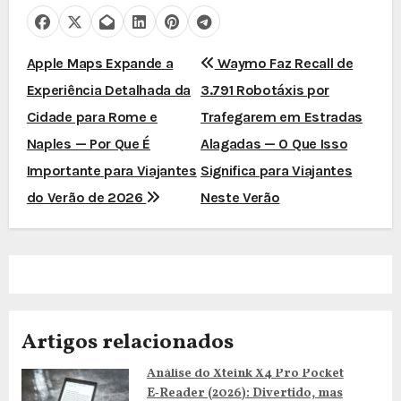
N
Apple Maps Expande a
Waymo Faz Recall de
Experiência Detalhada da
3.791 Robotáxis por
a
Cidade para Rome e
Trafegarem em Estradas
v
Naples — Por Que É
Alagadas — O Que Isso
e
Importante para Viajantes
Significa para Viajantes
do Verão de 2026
Neste Verão
g
a
ç
ã
Artigos relacionados
o
Análise do Xteink X4 Pro Pocket
d
E‑Reader (2026): Divertido, mas