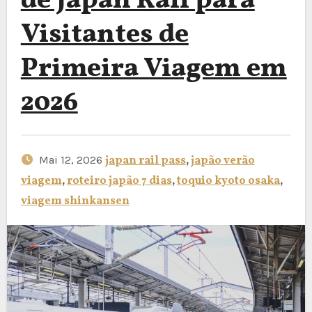
de Japan Rail para
Visitantes de
Primeira Viagem em
2026
Mai 12, 2026
japan rail pass
,
japão verão
viagem
,
roteiro japão 7 dias
,
toquio kyoto osaka
,
viagem shinkansen