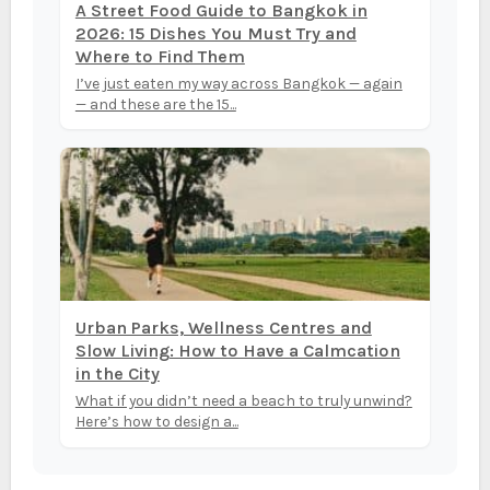
A Street Food Guide to Bangkok in
2026: 15 Dishes You Must Try and
Where to Find Them
I’ve just eaten my way across Bangkok — again
— and these are the 15...
Urban Parks, Wellness Centres and
Slow Living: How to Have a Calmcation
in the City
What if you didn’t need a beach to truly unwind?
Here’s how to design a...