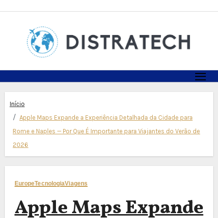
Skip
to
content
Início
Apple Maps Expande a Experiência Detalhada da Cidade para
Rome e Naples — Por Que É Importante para Viajantes do Verão de
2026
Europe
Tecnologia
Viagens
Apple Maps Expande