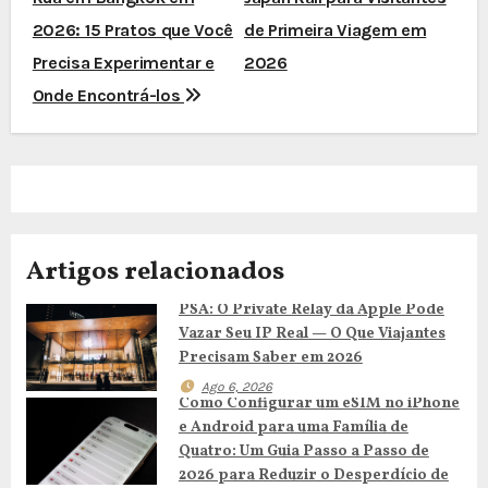
a
2026: 15 Pratos que Você
de Primeira Viagem em
v
Precisa Experimentar e
2026
e
Onde Encontrá-los
g
a
ç
Artigos relacionados
ã
PSA: O Private Relay da Apple Pode
o
Vazar Seu IP Real — O Que Viajantes
d
Precisam Saber em 2026
Ago 6, 2026
e
Como Configurar um eSIM no iPhone
e Android para uma Família de
a
Quatro: Um Guia Passo a Passo de
2026 para Reduzir o Desperdício de