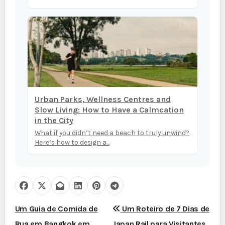
Urban Parks, Wellness Centres and
Slow Living: How to Have a Calmcation
in the City
What if you didn’t need a beach to truly unwind?
Here’s how to design a...
N
Um Guia de Comida de
Um Roteiro de 7 Dias de
Rua em Bangkok em
Japan Rail para Visitantes