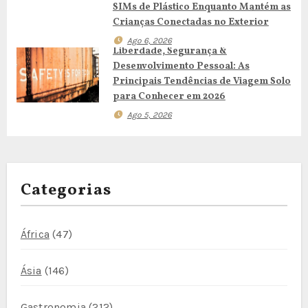
r
SIMs de Plástico Enquanto Mantém as
Crianças Conectadas no Exterior
t
Ago 6, 2026
Liberdade, Segurança &
i
Desenvolvimento Pessoal: As
Principais Tendências de Viagem Solo
g
para Conhecer em 2026
o
Ago 5, 2026
s
Categorias
África
(47)
Ásia
(146)
Gastronomia
(212)