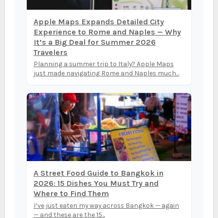
Apple Maps Expands Detailed City
Experience to Rome and Naples — Why
It’s a Big Deal for Summer 2026
Travelers
Planning a summer trip to Italy? Apple Maps
just made navigating Rome and Naples much...
A Street Food Guide to Bangkok in
2026: 15 Dishes You Must Try and
Where to Find Them
I’ve just eaten my way across Bangkok — again
— and these are the 15...