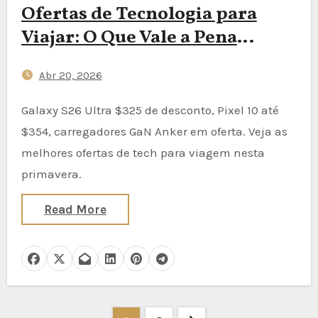
Ofertas de Tecnologia para
Viajar: O Que Vale a Pena
Comprar Nesta Primavera (Até
Abr 20, 2026
US$ 354 de Desconto)
Galaxy S26 Ultra $325 de desconto, Pixel 10 até
$354, carregadores GaN Anker em oferta. Veja as
melhores ofertas de tech para viagem nesta
primavera.
Read More