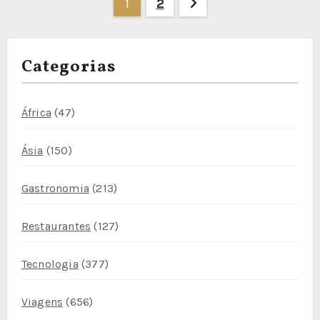
Paginação
1
2
dos
conteúdos
Categorias
África
(47)
Ásia
(150)
Gastronomia
(213)
Restaurantes
(127)
Tecnologia
(377)
Viagens
(656)