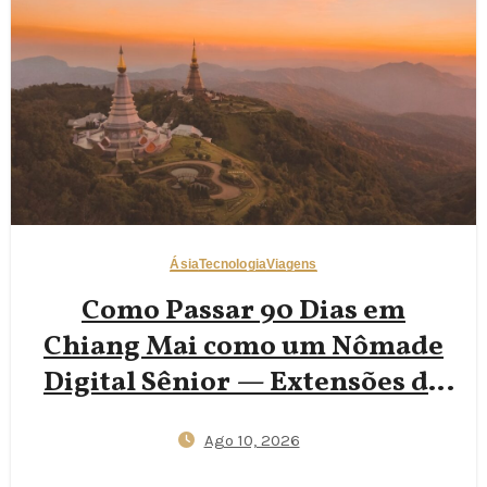
Ásia
Tecnologia
Viagens
Como Passar 90 Dias em
Chiang Mai como um Nômade
Digital Sênior — Extensões de
Visto, Apartamentos por
Ago 10, 2026
฿18.000 e Seguro de Saúde