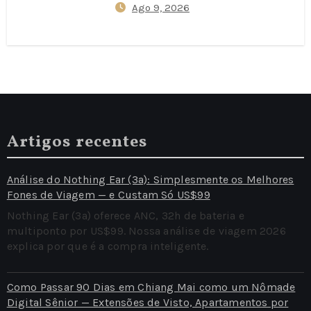
Ago 9, 2026
SmartEX App Tickets, and
Kyushu Rail Pass Value
Compared
Artigos recentes
Análise do Nothing Ear (3a): Simplesmente os Melhores
Fones de Viagem — e Custam Só US$99
Nothing Ear (3a) oferece ANC, 32h de bateria e
multiponto por US$99. Nossa análise de viagem 2026
explica por que é a compra inteligente.
Como Passar 90 Dias em Chiang Mai como um Nômade
Digital Sênior — Extensões de Visto, Apartamentos por