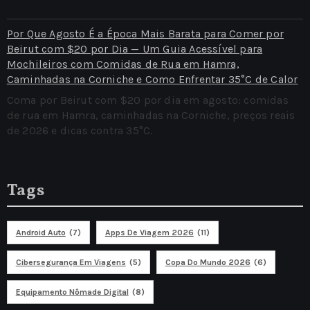
Por Que Agosto É a Época Mais Barata para Comer por
Beirut com $20 por Dia — Um Guia Acessível para
Mochileiros com Comidas de Rua em Hamra,
Caminhadas na Corniche e Como Enfrentar 35°C de Calor
Coma por Beirut com $20 por dia em agosto: comidas
de rua em Hamra, caminhadas na Corniche, preços reais
de 2026 e dicas contra 35°C.
Tags
Android Auto
(7)
Apps De Viagem 2026
(11)
Cibersegurança Em Viagens
(5)
Copa Do Mundo 2026
(6)
Equipamento Nômade Digital
(8)