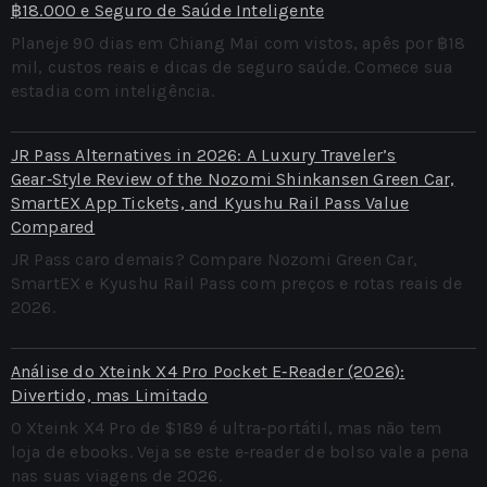
฿18.000 e Seguro de Saúde Inteligente
Planeje 90 dias em Chiang Mai com vistos, apês por ฿18
mil, custos reais e dicas de seguro saúde. Comece sua
estadia com inteligência.
JR Pass Alternatives in 2026: A Luxury Traveler’s
Gear‑Style Review of the Nozomi Shinkansen Green Car,
SmartEX App Tickets, and Kyushu Rail Pass Value
Compared
JR Pass caro demais? Compare Nozomi Green Car,
SmartEX e Kyushu Rail Pass com preços e rotas reais de
2026.
Análise do Xteink X4 Pro Pocket E‑Reader (2026):
Divertido, mas Limitado
O Xteink X4 Pro de $189 é ultra‑portátil, mas não tem
loja de ebooks. Veja se este e‑reader de bolso vale a pena
nas suas viagens de 2026.