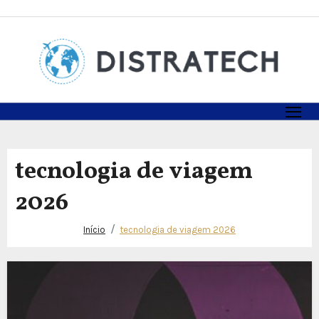
Skip
to
content
tecnologia de viagem
2026
Início
tecnologia de viagem 2026