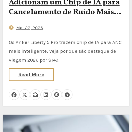
Adicionam um Chip de IA para
Cancelamento de Ruído Mais
Inteligente — Veja Por Que os
Mai 22, 2026
Viajantes Devem se Importar
Os Anker Liberty 5 Pro trazem chip de IA para ANC
mais inteligente. Veja por que são destaque de
viagem 2026 por $149.
Read More