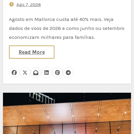
Ago 7, 2026
Junho ou no Fim de Setembro
Reduzem os Preços dos Voos
Agosto em Mallorca custa até 40% mais. Veja
em 40% (Dicas de Viagem com
dados de voos de 2026 e como junho ou setembro
Dados para 2026)
economizam milhares para famílias.
Read More