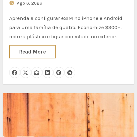
Ago 6, 2026
Reduzir o Desperdício de SIMs
de Plástico Enquanto Mantém
Aprenda a configurar eSIM no iPhone e Android
as Crianças Conectadas no
para uma família de quatro. Economize $300+,
Exterior
reduza plástico e fique conectado no exterior.
Read More