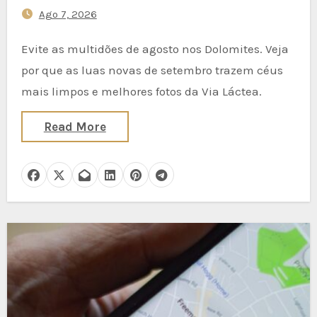
Ago 7, 2026
September New Moons Deliver
Clearer Milky Way Shots
Evite as multidões de agosto nos Dolomites. Veja
por que as luas novas de setembro trazem céus
mais limpos e melhores fotos da Via Láctea.
Read More