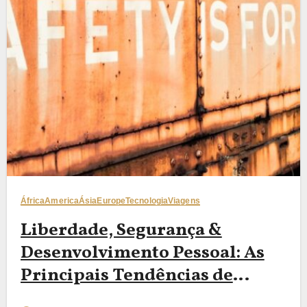
África
America
Ásia
Europe
Tecnologia
Viagens
Liberdade, Segurança &
Desenvolvimento Pessoal: As
Principais Tendências de
Viagem Solo para Conhecer em