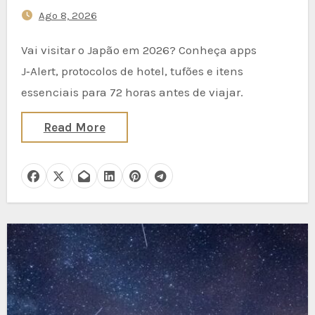
Viagem ao Japão — Apps
Ago 8, 2026
J‑Alert, Protocolos de Abrigo
em Hotéis e Essenciais do Kit
Vai visitar o Japão em 2026? Conheça apps
de 72 Horas
J‑Alert, protocolos de hotel, tufões e itens
essenciais para 72 horas antes de viajar.
Read More