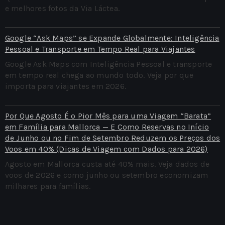
e melhores fotos da Via Láctea.
Google “Ask Maps” se Expande Globalmente: Inteligência
Pessoal e Transporte em Tempo Real para Viajantes
Google Ask Maps com Inteligência Pessoal e transporte
em tempo real chega ao mundo todo. Veja por que
importa para viajantes em 2026.
Por Que Agosto É o Pior Mês para uma Viagem “Barata”
em Família para Mallorca — E Como Reservas no Início
de Junho ou no Fim de Setembro Reduzem os Preços dos
Voos em 40% (Dicas de Viagem com Dados para 2026)
Agosto em Mallorca custa até 40% mais. Veja dados de
voos de 2026 e como junho ou setembro economizam
milhares para famílias.