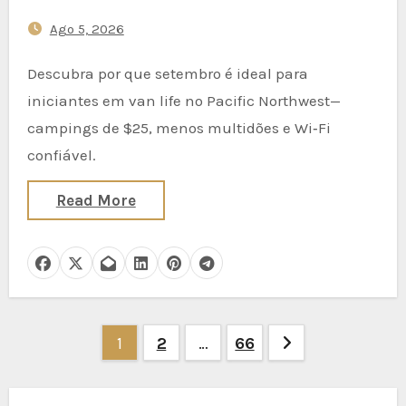
Menos Multidões, Campings de
Ago 5, 2026
$25 e Wi‑Fi Confiável para
Nômades Digitais Trabalhando
Descubra por que setembro é ideal para
de Campervan
iniciantes em van life no Pacific Northwest—
campings de $25, menos multidões e Wi‑Fi
confiável.
Read More
Paginação
1
2
…
66
dos