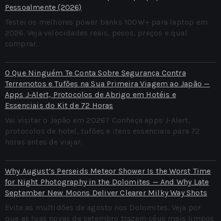
Pessoalmente (2026)
Testei os melhores power banks 100W+ para laptop em
2026. Veja velocidades reais, pesos, preços e qual
comprar.
O Que Ninguém Te Conta Sobre Segurança Contra
Terremotos e Tufões na Sua Primeira Viagem ao Japão —
Apps J‑Alert, Protocolos de Abrigo em Hotéis e
Essenciais do Kit de 72 Horas
Vai visitar o Japão em 2026? Conheça apps J‑Alert,
protocolos de hotel, tufões e itens essenciais para 72
horas antes de viajar.
Why August’s Perseids Meteor Shower Is the Worst Time
for Night Photography in the Dolomites — And Why Late
September New Moons Deliver Clearer Milky Way Shots
Evite as multidões de agosto nos Dolomites. Veja por
que as luas novas de setembro trazem céus mais limpos