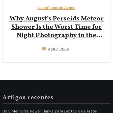
Europe
Tecnologia
Viagens
Why August’s Perseids Meteor
Shower Is the Worst Time for
Night Photography in the
Dolomites — And Why Late
Ago 7, 2026
September New Moons Deliver
Clearer Milky Way Shots
Artigos recentes
Os 5 Melhores Power Banks para Laptop que Testei