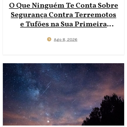
O Que Ninguém Te Conta Sobre
Segurança Contra Terremotos
e Tufões na Sua Primeira
Viagem ao Japão — Apps
Ago 8, 2026
J‑Alert, Protocolos de Abrigo
em Hotéis e Essenciais do Kit
de 72 Horas