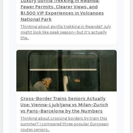
Luxury Gorilla Trekking in Rwanda:
Fewer Permits, Clearer Views, and
$1,500 VIP Experiences in Volcanoes
National Park
Thinking about gorilla trekking in Rwanda? July
might look like peak season—but it’s actually
the...
Cross-Border Trains Seniors Actually
Use: Vienna–Ljubljana vs Milan–Zurich
vs Paris–Barcelona by the Numbers
Thinking about crossing borders by train this
summer? I compared three popular European
routes seniors...