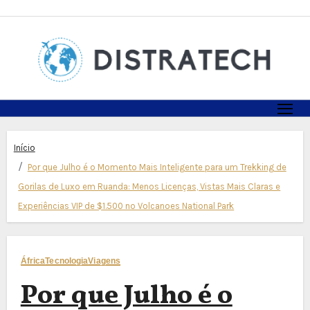
Skip
to
content
Início
Por que Julho é o Momento Mais Inteligente para um Trekking de
Gorilas de Luxo em Ruanda: Menos Licenças, Vistas Mais Claras e
Experiências VIP de $1.500 no Volcanoes National Park
África
Tecnologia
Viagens
Por que Julho é o