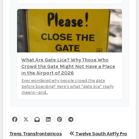
What Are Gate Lice? Why Those Who
Crowd the Gate Might Not Have a Place
in the Airport of 2026
Ever wondered why people crowd the gate
before boarding? Here’s what “gate lice” really
means—and...
N
Trens Transfronteiriços
Twelve South AirFly Pro