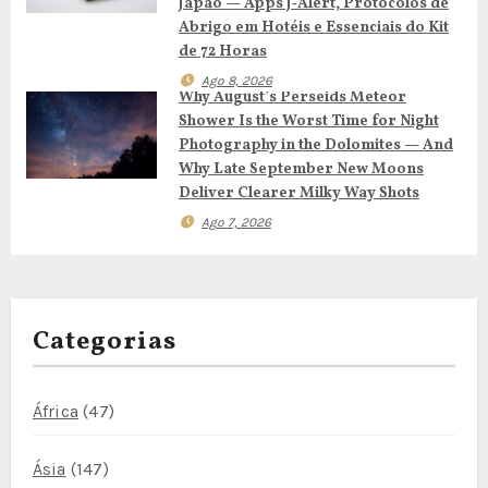
Japão — Apps J‑Alert, Protocolos de
r
Abrigo em Hotéis e Essenciais do Kit
de 72 Horas
t
Ago 8, 2026
Why August’s Perseids Meteor
i
Shower Is the Worst Time for Night
Photography in the Dolomites — And
g
Why Late September New Moons
Deliver Clearer Milky Way Shots
o
Ago 7, 2026
s
Categorias
África
(47)
Ásia
(147)