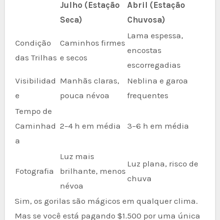
Julho (Estação
Abril (Estação
Seca)
Chuvosa)
Lama espessa,
Condição
Caminhos firmes
encostas
das Trilhas
e secos
escorregadias
Visibilidad
Manhãs claras,
Neblina e garoa
e
pouca névoa
frequentes
Tempo de
Caminhad
2–4 h em média
3–6 h em média
a
Luz mais
Luz plana, risco de
Fotografia
brilhante, menos
chuva
névoa
Sim, os gorilas são mágicos em qualquer clima.
Mas se você está pagando $1.500 por uma única