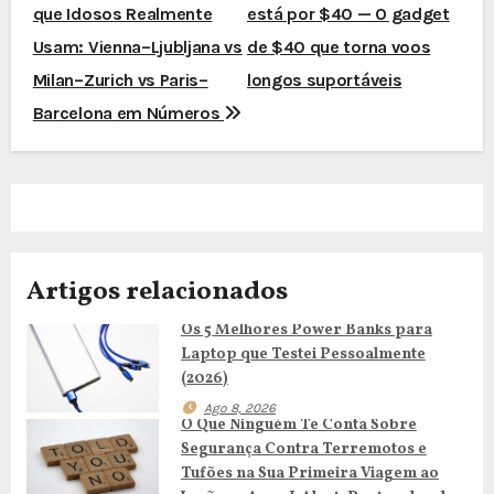
que Idosos Realmente
está por $40 — O gadget
a
Usam: Vienna–Ljubljana vs
de $40 que torna voos
v
Milan–Zurich vs Paris–
longos suportáveis
e
Barcelona em Números
g
a
ç
Artigos relacionados
ã
Os 5 Melhores Power Banks para
o
Laptop que Testei Pessoalmente
d
(2026)
Ago 8, 2026
e
O Que Ninguém Te Conta Sobre
Segurança Contra Terremotos e
a
Tufões na Sua Primeira Viagem ao