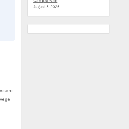
Campervan
August 5, 2026
o
n
essere
 Wege