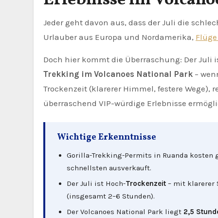
Erlebnisse im Volcano
Jeder geht davon aus, dass der Juli die schlechteste Zeit für eine Reise nach Ruanda ist. Es ist Hochsaison für
Urlauber aus Europa und Nordamerika,
Flüge
Doch hier kommt die Überraschung: Der Juli i
Trekking im Volcanoes National Park
– wenn
Trockenzeit (klarerer Himmel, festere Wege), 
überraschend VIP-würdige Erlebnisse ermögl
Wichtige Erkenntnisse
Gorilla-Trekking-Permits in Ruanda kosten
schnellsten ausverkauft.
Der Juli ist Hoch-
Trockenzeit
– mit klarerer
(insgesamt 2–6 Stunden).
Der Volcanoes National Park liegt
2,5 Stund