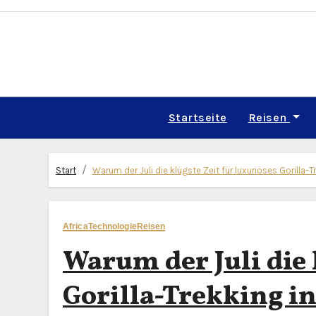
Zum
Inhalt
springen
Startseite
Reisen
Start
Warum der Juli die klügste Zeit für luxuriöses Gorilla
Africa
Technologie
Reisen
Warum der Juli die 
Gorilla-Trekking i