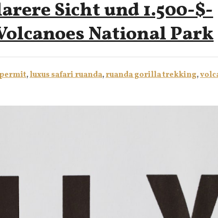
rere Sicht und 1.500-$-
Volcanoes National Park
 permit
,
luxus safari ruanda
,
ruanda gorilla trekking
,
volc