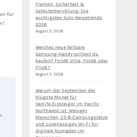
Freiheit, Sicherheit &
Selbstentwicklung: Die
wichtigsten Solo‑Reisetrends
n“.
2026
August 5, 2026
Welches neue faltbare
Samsung‑Handy solltest du
kaufen? Fold8 Ultra, Fold8 oder
Flip8?
August 5, 2026
Warum der September der
klügste Monat für
Vanlife‑Einsteiger im Pacific
Northwest ist: Weniger
n
Menschen, 25‑$‑Campingplätze
und zuverlässiges Wi‑Fi für
digitale Nomaden im