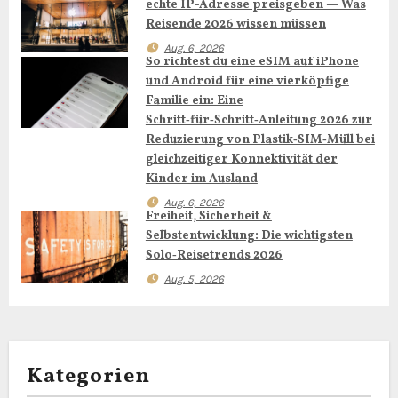
echte IP-Adresse preisgeben — Was
i
Reisende 2026 wissen müssen
Aug. 6, 2026
g
So richtest du eine eSIM auf iPhone
und Android für eine vierköpfige
a
Familie ein: Eine
Schritt‑für‑Schritt‑Anleitung 2026 zur
t
Reduzierung von Plastik‑SIM‑Müll bei
gleichzeitiger Konnektivität der
i
Kinder im Ausland
o
Aug. 6, 2026
Freiheit, Sicherheit &
n
Selbstentwicklung: Die wichtigsten
Solo‑Reisetrends 2026
Aug. 5, 2026
Kategorien