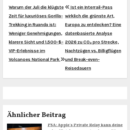
B
Warum der Juli die klügste
Ist ein Interrail-Pass
Zeit für luxuriöses Gorilla-
wirklich die grünste Art,
e
Trekking in Ruanda ist:
Europa zu entdecken? Eine
i
Weniger Genehmigungen,
datenbasierte Analyse
t
klarere Sicht und 1.500-$-
2026 zu CO₂ pro Strecke,
VIP-Erlebnisse im
Nachtzügen vs. Billigflügen
r
Volcanoes National Park
und Break-even-
a
Reisedauern
g
s
n
a
Ähnlicher Beitrag
v
PSA: Apple’s Private Relay kann deine