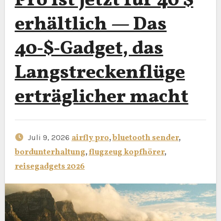
Pro ist jetzt für 40 $
erhältlich — Das
40‑$‑Gadget, das
Langstreckenflüge
erträglicher macht
Juli 9, 2026
airfly pro
,
bluetooth sender
,
bordunterhaltung
,
flugzeug kopfhörer
,
reisegadgets 2026