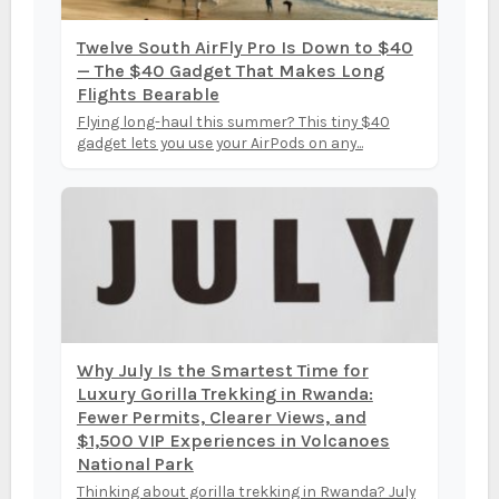
Twelve South AirFly Pro Is Down to $40
— The $40 Gadget That Makes Long
Flights Bearable
Flying long-haul this summer? This tiny $40
gadget lets you use your AirPods on any...
Why July Is the Smartest Time for
Luxury Gorilla Trekking in Rwanda:
Fewer Permits, Clearer Views, and
$1,500 VIP Experiences in Volcanoes
National Park
Thinking about gorilla trekking in Rwanda? July