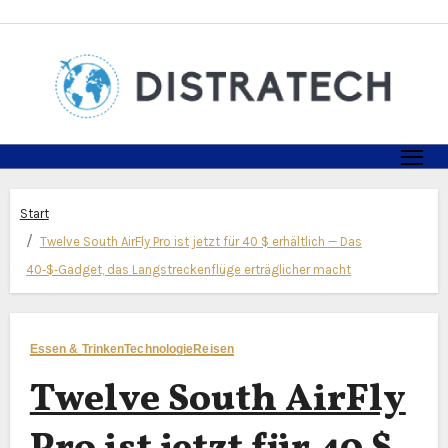
Zum
Inhalt
springen
Start
Twelve South AirFly Pro ist jetzt für 40 $ erhältlich — Das
40‑$‑Gadget, das Langstreckenflüge erträglicher macht
Essen & Trinken
Technologie
Reisen
Twelve South AirFly