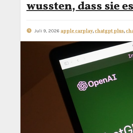
wussten, dass sie e
Juli 9, 2026
apple carplay
,
chatgpt plus
,
ch