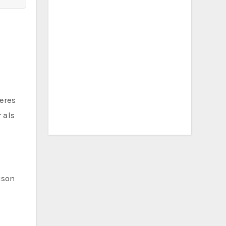
eres
 als
ison