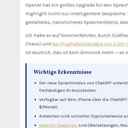
OpenAI hat ein großes Upgrade für den Sprachmodus von ChatGPT ausgerollt — und für Reisende ist das
Highlight nicht nur intelligentere Gespräche. 
gestaltetes, natürlicheres Sprach­erlebnis, da
Ich habe es auf Sommerfahrten durch Südfran
Chaos) und
bei Flughafentransfers um 5 Uhr
ist deutlich. Das ist kein Gimmick mehr — es is
Wichtige Erkenntnisse
Der neue Sprachmodus von ChatGPT unterstü
freihändigen KI-Assistenten.
Verfügbar auf dem iPhone über die ChatGPT-
$/Monat).
Antworten sind schneller (typischerweise un
Ideal für Roadtrips
, Live-Übersetzungen, R