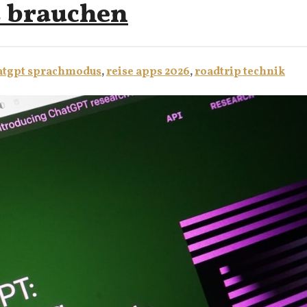
s brauchen
atgpt sprachmodus
,
reise apps 2026
,
roadtrip technik