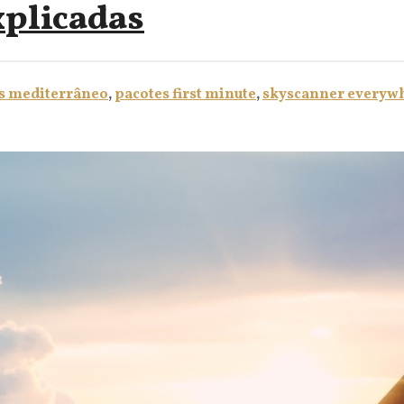
xplicadas
os mediterrâneo
,
pacotes first minute
,
skyscanner everyw