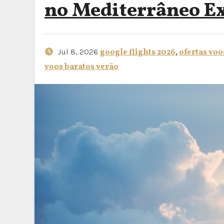
no Mediterrâneo E
Jul 8, 2026
google flights 2026
,
ofertas vo
voos baratos verão