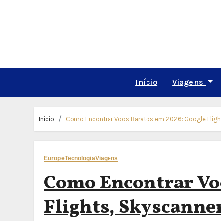
Skip
to
content
Início
Viagens
Início
Como Encontrar Voos Baratos em 2026: Google Flights
Europe
Tecnologia
Viagens
Como Encontrar Voo
Flights, Skyscanner