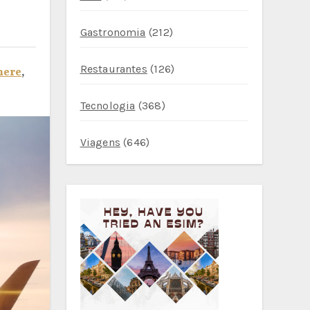
Gastronomia
(212)
Restaurantes
(126)
here
,
Tecnologia
(368)
Viagens
(646)