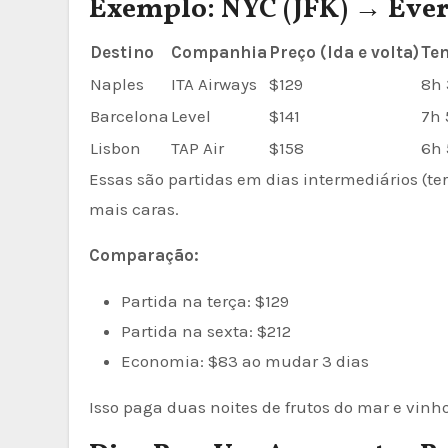
Exemplo: NYC (JFK) → Ever
Destino
Companhia
Preço (Ida e volta)
Tem
Naples
ITA Airways
$129
8h 
Barcelona
Level
$141
7h 
Lisbon
TAP Air
$158
6h 
Essas são partidas em dias intermediários (t
mais caras.
Comparação:
Partida na terça: $129
Partida na sexta: $212
Economia: $83 ao mudar 3 dias
Isso paga duas noites de frutos do mar e vinh