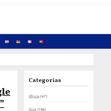
Categorias
gle
África
(47)
”
Ásia
(146)