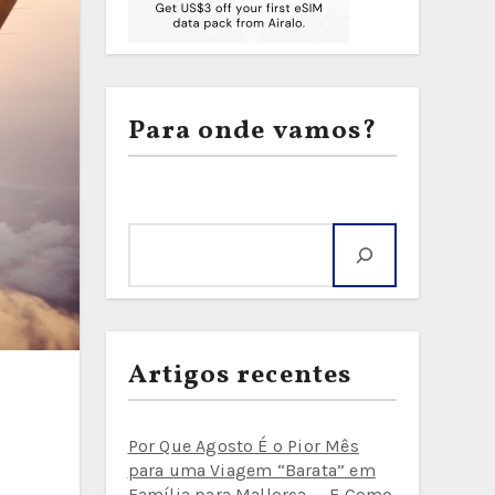
Para onde vamos?
Pesquisar
Artigos recentes
Por Que Agosto É o Pior Mês
para uma Viagem “Barata” em
Família para Mallorca — E Como