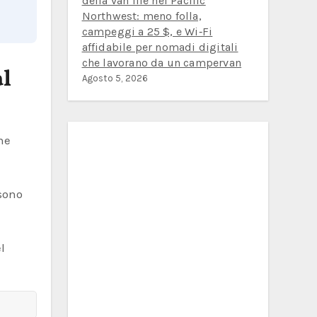
della van life nel Pacific
Northwest: meno folla,
campeggi a 25 $, e Wi‑Fi
affidabile per nomadi digitali
che lavorano da un campervan
al
Agosto 5, 2026
ne
 sono
l