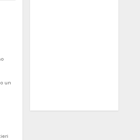
no
so un
ieri