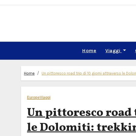
Skip
to
content
Home
Viaggi
Home
Un pittoresco road trip di 10 giorni attraverso le Dolom
Europe
Viaggi
Un pittoresco road t
le Dolomiti: trekkin