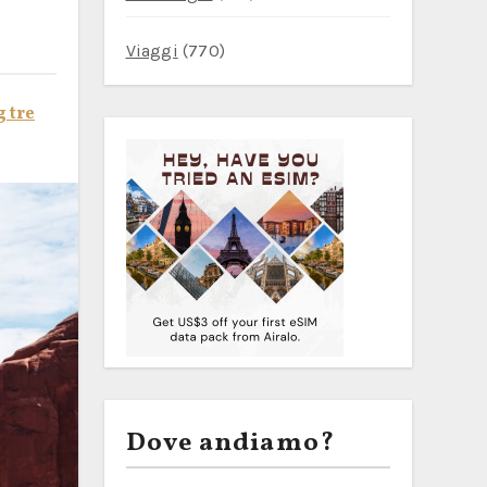
Viaggi
(770)
 tre
Dove andiamo?