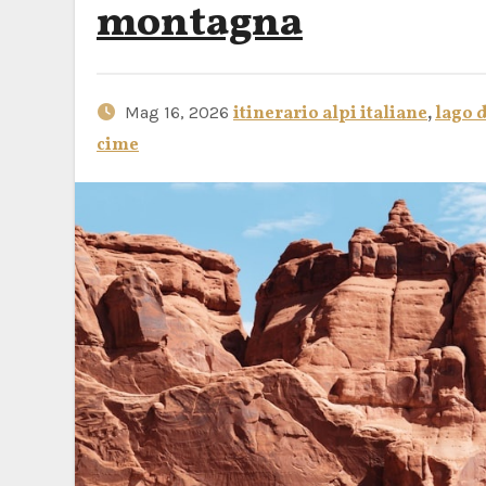
montagna
Mag 16, 2026
itinerario alpi italiane
,
lago d
cime