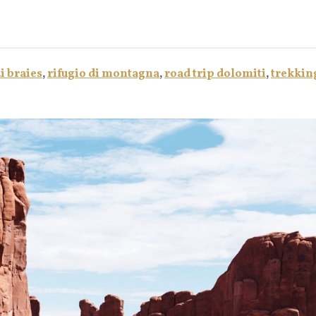
i braies
,
rifugio di montagna
,
road trip dolomiti
,
trekking