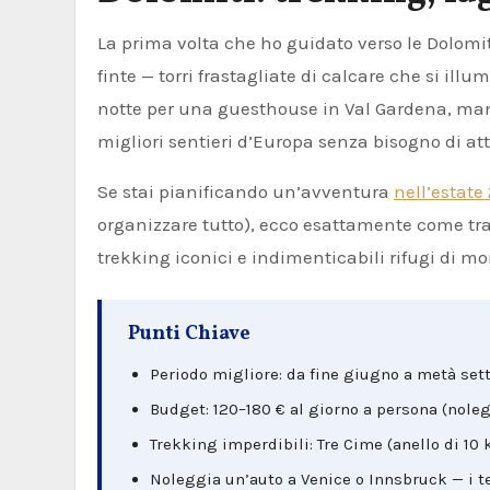
La prima volta che ho guidato verso le Dolomiti, ho dovuto accostare dopo 20 minuti. Le cime sembravano
finte — torri frastagliate di calcare che si il
notte per una guesthouse in Val Gardena, mangi
migliori sentieri d’Europa senza bisogno di at
Se stai pianificando un’avventura
nell’estate
organizzare tutto), ecco esattamente come trasc
trekking iconici e indimenticabili rifugi di m
Punti Chiave
Periodo migliore: da fine giugno a metà sett
Budget: 120–180 € al giorno a persona (nolegg
Trekking imperdibili: Tre Cime (anello di 10
Noleggia un’auto a Venice o Innsbruck — i t