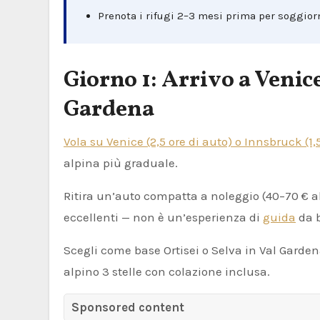
Prenota i rifugi 2–3 mesi prima per soggiorn
Giorno 1: Arrivo a Veni
Gardena
Vola su Venice (2,5 ore di auto) o Innsbruck (1,5
alpina più graduale.
Ritira un’auto compatta a noleggio (40–70 € al 
eccellenti — non è un’esperienza di
guida
da b
Scegli come base Ortisei o Selva in Val Gardena
alpino 3 stelle con colazione inclusa.
Sponsored content