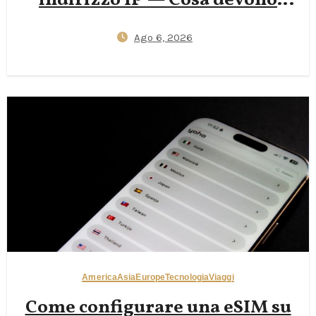
indirizzo IP — Cosa devono
sapere i viaggiatori nel 2026
Ago 6, 2026
America
Asia
Europe
Tecnologia
Viaggi
Come configurare una eSIM su