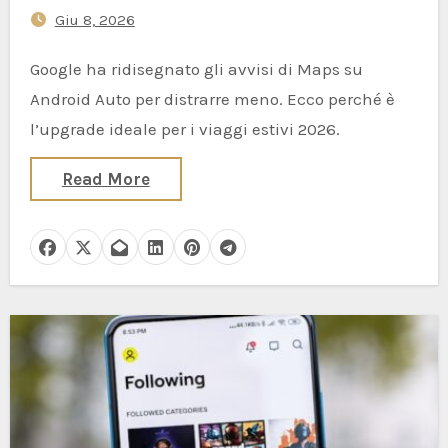
Giu 8, 2026
per l’estate 2026
Google ha ridisegnato gli avvisi di Maps su
Android Auto per distrarre meno. Ecco perché è
l’upgrade ideale per i viaggi estivi 2026.
Read More