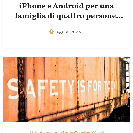
iPhone e Android per una
famiglia di quattro persone:
guida passo‑passo 2026 per
Ago 6, 2026
ridurre i rifiuti di SIM in
plastica mantenendo i bambini
connessi all’estero
Africa
America
Asia
Europe
Tecnologia
Viaggi