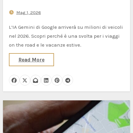
perché i viaggiatori
Mag 1, 2026
dovrebbero interessarsene
L’IA Gemini di Google arriverà su milioni di veicoli
nel 2026. Scopri perché è una svolta per i viaggi
on the road e le vacanze estive.
Read More