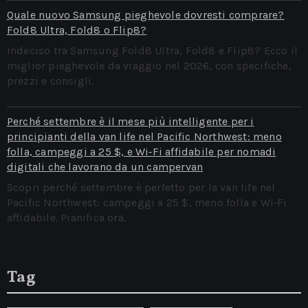
Quale nuovo Samsung pieghevole dovresti comprare?
Fold8 Ultra, Fold8 o Flip8?
Indeciso tra Samsung Fold8 Ultra, Fold8 e Flip8? Ecco il
miglior pieghevole da viaggio nel 2026, con specifiche,
prezzi e consigli.
Perché settembre è il mese più intelligente per i
principianti della van life nel Pacific Northwest: meno
folla, campeggi a 25 $, e Wi‑Fi affidabile per nomadi
digitali che lavorano da un campervan
Scopri perché settembre è perfetto per la van life nel
Pacific Northwest: campeggi a 25 $, meno folla e Wi‑Fi
affidabile. Pianifica ora.
Tag