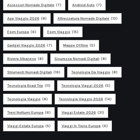
Accessori Nomade Digitale
(7)
Android Auto
(7)
App Viaggio 2026
(8)
Attrezzatura Nomade Digitale
(13)
Esim Europa
(6)
Esim Viaggio
(15)
Gadget Viaggio 2026
(7)
Mappe Offline
(5)
Riviera Albanese
(8)
Sicurezza Nomadi Digitali
(8)
Strumenti Nomadi Digitali
(19)
Tecnologia Da Viaggio
(8)
Tecnologia Road Trip
(11)
Tecnologia Viaggi 2026
(5)
Tecnologia Viaggio
(8)
Tecnologia Viaggio 2026
(14)
Treni Notturni Europa
(6)
Viaggi Estate 2026
(31)
Viaggi Estate Europa
(5)
Viaggi In Treno Europa
(6)