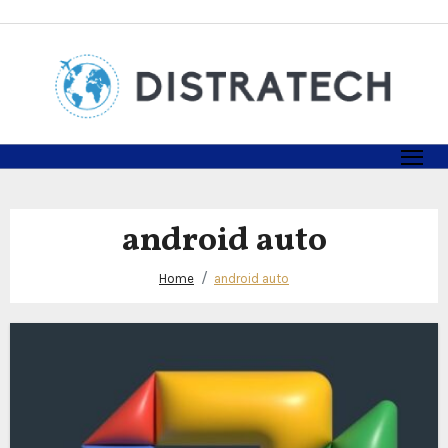
Skip
to
content
android auto
Home
android auto