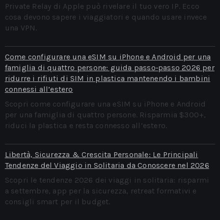
Private Relay di Apple può rivelare il tuo vero IP. Ecco
cosa devono sapere i viaggiatori e quando usare invece
una VPN.
Come configurare una eSIM su iPhone e Android per una
famiglia di quattro persone: guida passo‑passo 2026 per
ridurre i rifiuti di SIM in plastica mantenendo i bambini
connessi all’estero
Scopri come configurare una eSIM su iPhone e Android
per una famiglia di quattro persone. Risparmia $300+,
riduci la plastica e resta connesso all’estero.
Libertà, Sicurezza & Crescita Personale: Le Principali
Tendenze del Viaggio in Solitaria da Conoscere nel 2026
Scopri le tendenze 2026 dei viaggi in solitaria: risparmi
a settembre, app per la sicurezza, retreat formativi e
consigli smart per il budget.