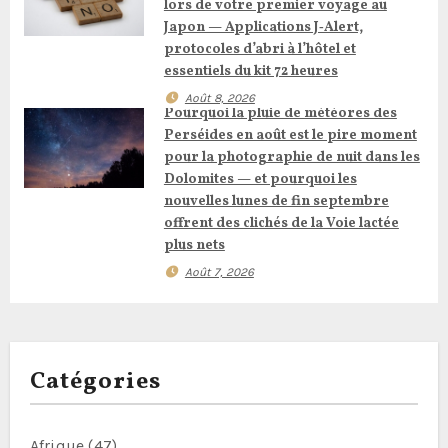
e
lors de votre premier voyage au
Japon — Applications J‑Alert,
l
protocoles d’abri à l’hôtel et
essentiels du kit 72 heures
’
Août 8, 2026
Pourquoi la pluie de météores des
a
Perséides en août est le pire moment
pour la photographie de nuit dans les
r
Dolomites — et pourquoi les
nouvelles lunes de fin septembre
t
offrent des clichés de la Voie lactée
plus nets
i
Août 7, 2026
c
l
e
Catégories
Afrique
(47)