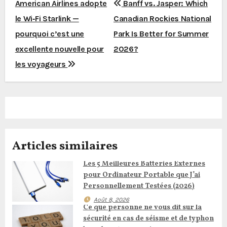
N
American Airlines adopte
Banff vs. Jasper: Which
le Wi‑Fi Starlink —
Canadian Rockies National
a
pourquoi c’est une
Park Is Better for Summer
v
excellente nouvelle pour
2026?
i
les voyageurs
g
a
t
Articles similaires
i
Les 5 Meilleures Batteries Externes
o
pour Ordinateur Portable que J’ai
n
Personnellement Testées (2026)
Août 8, 2026
d
Ce que personne ne vous dit sur la
sécurité en cas de séisme et de typhon