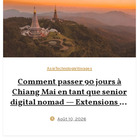
Asie
Technologie
Voyages
Comment passer 90 jours à
Chiang Mai en tant que senior
digital nomad — Extensions de
visa, appartements à ฿18 000 &
Août 10, 2026
assurance santé bien pensée