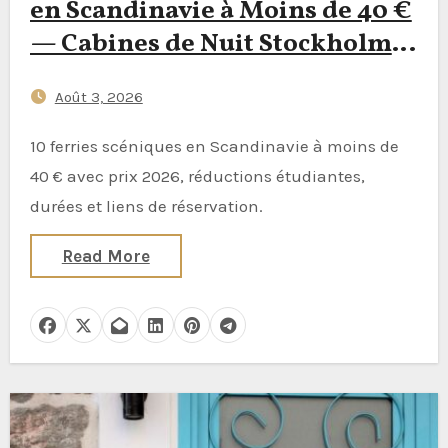
en Scandinavie à Moins de 40 €
— Cabines de Nuit Stockholm–
Turku, Bodø–Moskenes vers
Août 3, 2026
Lofoten & Réductions
Étudiantes Expliquées
10 ferries scéniques en Scandinavie à moins de
40 € avec prix 2026, réductions étudiantes,
durées et liens de réservation.
Read More