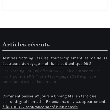
SmartEX App Tickets, and
Kyushu Rail Pass Value
Compared
Articles récents
Test des Nothing Ear (3a) : tout simplement les meilleurs
écouteurs de voyage — et ils ne coûtent que 99 $
Les Nothing Ear (3a) offrent ANC, 32 h d’autonomie et
multipoint à 99 $. Notre test voyage 2026 explique
pourquoi c’est le choix malin.
Comment passer 90 jours à Chiang Mai en tant que
senior digital nomad — Extensions de visa, appartements
à ฿18 000 & assurance santé bien pensée