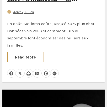
comment réserver début juin
Août 7, 2026
ou fin septembre peut réduire
le prix des vols de 40 %
En août, Mallorca coûte jusqu’à 40 % plus cher.
(Astuces voyage basées sur des
Données vols 2026 et comment juin ou
données pour 2026)
septembre font économiser des milliers aux
familles.
Read More