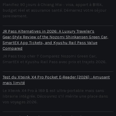
Planifiez 90 jours à Chiang Mai : visa, appart à ฿18k,
budget réel et assurance santé. Démarrez votre séjour
sereinement.
JR Pass Alternatives in 2026: A Luxury Traveler’s
Gear‑Style Review of the Nozomi Shinkansen Green Car,
SmartEX App Tickets, and Kyushu Rail Pass Value
Compared
JR Pass trop cher ? Comparez Nozomi Green Car,
SmartEX et Kyushu Rail Pass avec prix et trajets 2026.
Test du Xteink X4 Pro Pocket E‑Reader (2026) : Amusant
mais limité
Le Xteink X4 Pro à 189 $ est ultra‑portable mais sans
librairie intégrée. Découvrez s’il mérite une place dans
vos voyages 2026.