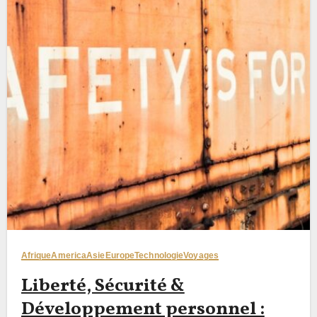
Afrique
America
Asie
Europe
Technologie
Voyages
Liberté, Sécurité &
Développement personnel :