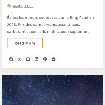
d’Islande pour la Première Fois
Août 8, 2026
— Lacunes d’Assurance Vent,
Stress des Ponts à Voie Unique
Évitez les erreurs coûteuses sur la Ring Road en
et Surprises de Prix des
2026. Prix des campervans, assurances,
Campervans en 2026
carburant et conseils malins pour septembre.
Read More