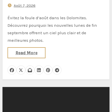
photographie de nuit dans les
Août 7, 2026
Dolomites — et pourquoi les
nouvelles lunes de fin
Évitez la foule d’août dans les Dolomites.
septembre offrent des clichés
Découvrez pourquoi les nouvelles lunes de fin
de la Voie lactée plus nets
septembre offrent un ciel plus clair et de
meilleures photos.
Read More