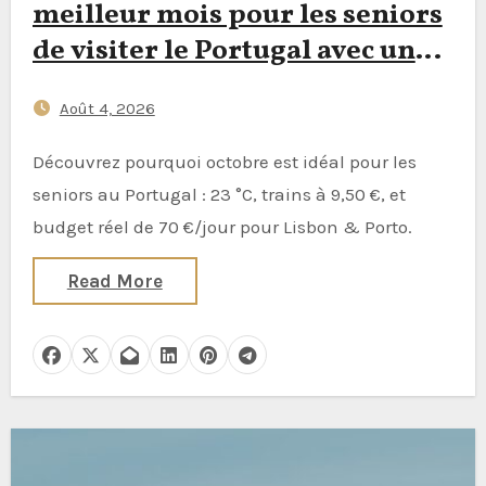
meilleur mois pour les seniors
de visiter le Portugal avec un
budget de 70 € par jour —
Août 4, 2026
Douce météo à 23 °C, tarifs
ferroviaires hors saison et
Découvrez pourquoi octobre est idéal pour les
budget quotidien réaliste pour
seniors au Portugal : 23 °C, trains à 9,50 €, et
Lisbon et Porto
budget réel de 70 €/jour pour Lisbon & Porto.
Read More