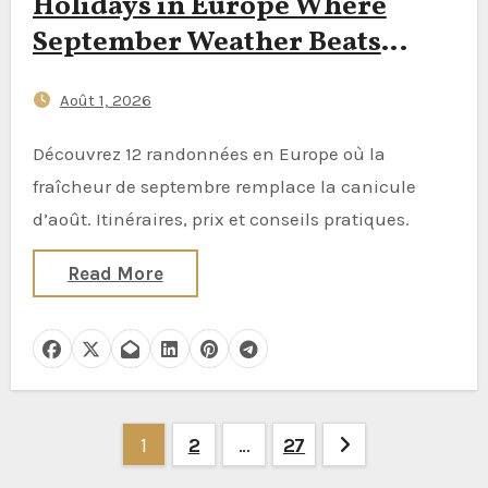
Holidays in Europe Where
September Weather Beats
August Heatwaves
Août 1, 2026
Découvrez 12 randonnées en Europe où la
fraîcheur de septembre remplace la canicule
d’août. Itinéraires, prix et conseils pratiques.
Read More
Pagination
1
2
…
27
des