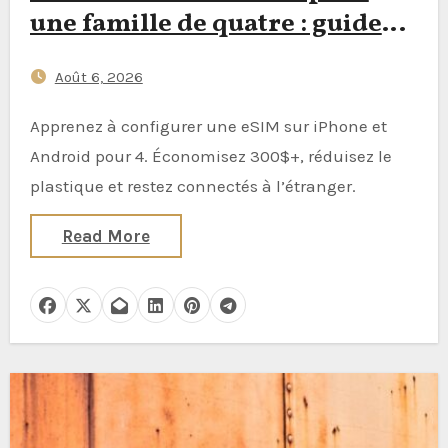
une famille de quatre : guide
2026 étape par étape pour
Août 6, 2026
réduire les déchets de cartes
SIM en plastique tout en
Apprenez à configurer une eSIM sur iPhone et
gardant les enfants connectés à
Android pour 4. Économisez 300$+, réduisez le
l’étranger
plastique et restez connectés à l’étranger.
Read More