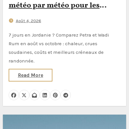
météo par météo pour les
aventuriers planifiant un
Août 4, 2026
itinéraire de 7 jours en
Jordanie
7 jours en Jordanie ? Comparez Petra et Wadi
Rum en août vs octobre : chaleur, crues
soudaines, coûts et meilleurs créneaux de
randonnée.
Read More