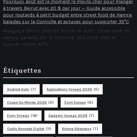
Pourquoi août est le moment le moins cher pour manger
à travers Beirut avec 20 $ par jour — Guide accessible
pour routards à petit budget entre street food de Hamra,
balades sur la Corniche et astuces pour supporter 35°C
Mangez à Beirut pour 20 $/jour en août : street food de
Hamra, balades sur la Corniche, prix 2026 réels et
astuces contre 35°C.
Étiquettes
Android Auto
(7)
Applications Voyage 2026
(5)
Coupe Du Monde 2026
(6)
Esim Europe
(6)
Esim Voyage
(18)
Gadgets Voyage 2026
(7)
Outils Nomade Digital
(11)
Riviera Albanaise
(7)