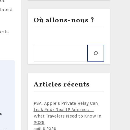
na.
late à
Où allons-nous ?
ants
Rechercher
Articles récents
PSA: Apple’s Private Relay Can
Leak Your Real IP Address —
is
What Travelers Need to Know in
2026
août 6, 2026