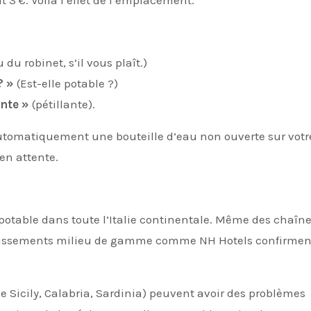
it 3 €. Voilà l’effet de l’emplacement.
 du robinet, s’il vous plaît.)
? »
(Est-elle potable ?)
ante »
(pétillante).
automatiquement une bouteille d’eau non ouverte sur votr
en attente.
potable dans toute l’Italie continentale. Même des chaîn
issements milieu de gamme comme NH Hotels confirmen
de Sicily, Calabria, Sardinia) peuvent avoir des problèmes