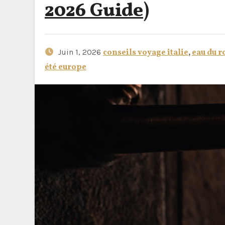
2026 Guide)
Juin 1, 2026
conseils voyage italie
,
eau du r
été europe