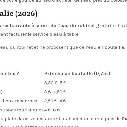
de votre gourde au lieu d’acheter de l’eau près du Coloss
alie (2026)
 restaurants à servir de l’eau du robinet gratuite
. Ils
nt facturer le service d’eau à table.
au du robinet et ne proposent que de l’eau en bouteille.
onible ?
Prix eau en bouteille (0,75L)
3,50 €–5 €
e)
3 €–4,50 €
es lieux modernes
2,50 €–4 €
s zones touristiques
4 €–6 €
eau plate dans un restaurant au bord d’un canal près de Ri