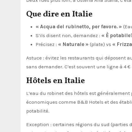
Deux rues plus loin, à Osteria Alla Staffa, c’éta
Que dire en Italie
« Acqua del rubinetto, per favore. »
(Eau
S’ils disent non, demandez :
« È potabile
Précisez :
« Naturale »
(plate) vs
« Frizz
Astuce : évitez les restaurants qui déposent 
sans demander. C’est souvent une ligne à 4 € 
Hôtels en Italie
L’eau du robinet des hôtels est généralement 
économiques comme B&B Hotels et des établ
potabilité.
Exception : certaines régions du sud (parties 