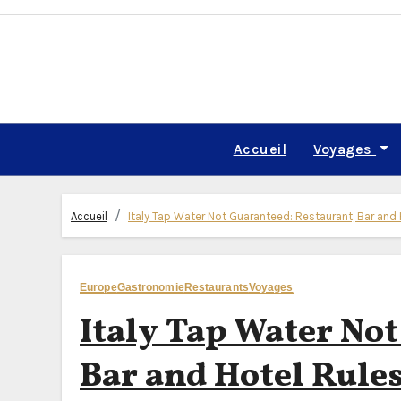
Skip
to
content
Accueil
Voyages
Accueil
Italy Tap Water Not Guaranteed: Restaurant, Bar an
Europe
Gastronomie
Restaurants
Voyages
Italy Tap Water No
Bar and Hotel Rule