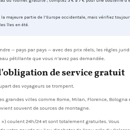
au du robinet gratuite ; comptez 3 € à 7 € pour une bouteille d’
 la majeure partie de l’Europe occidentale, mais vérifiez toujou
les îles en été.
dre — pays par pays — avec des prix réels, les règles juri
e eau pétillante que vous n’avez pas demandée.
 d’obligation de service gratuit
lupart des voyageurs se trompent.
es grandes villes comme Rome, Milan, Florence, Bologna 
rovient souvent de sources de montagne.
 ») coulent 24h/24 et sont totalement gratuites. Vous