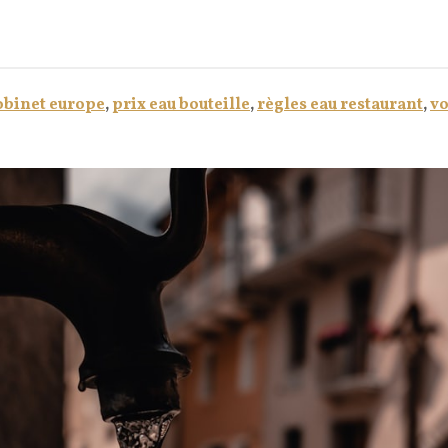
obinet europe
,
prix eau bouteille
,
règles eau restaurant
,
v