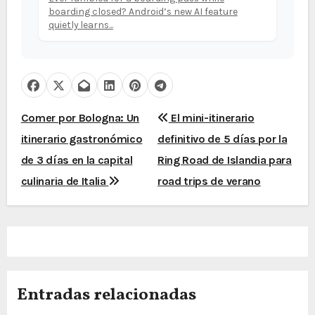
boarding closed? Android’s new AI feature
quietly learns...
N
Comer por Bologna: Un
El mini-itinerario
itinerario gastronómico
definitivo de 5 días por la
a
de 3 días en la capital
Ring Road de Islandia para
v
culinaria de Italia
road trips de verano
e
g
a
c
Entradas relacionadas