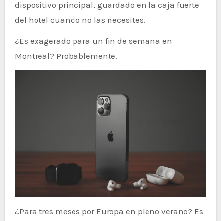
dispositivo principal, guardado en la caja fuerte
del hotel cuando no las necesites.
¿Es exagerado para un fin de semana en
Montreal? Probablemente.
¿Para tres meses por Europa en pleno verano? Es