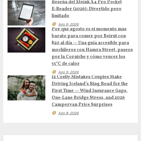
i
Reseña del Xteink X4 Pro Pocket
E‑Reader (2026): Divertido pero
ó
limitado
n
Ago 9, 2026
Por qué agosto es el momento más
barato para comer por Beirut con
d
$20 al día — Una guía accesible para
mochileros con Hamra Street, paseos
e
por la Corniche y cómo vencer los
e
35°C de calor
Ago 9, 2026
n
12 Costly Mistakes Couples Make
Driving Iceland’s Ring Road for the
t
First Time — Wind Insurance Gaps,
One‑Lane Bridge Stress, and 2026
r
Campervan Price Surprises
Ago 8, 2026
a
d