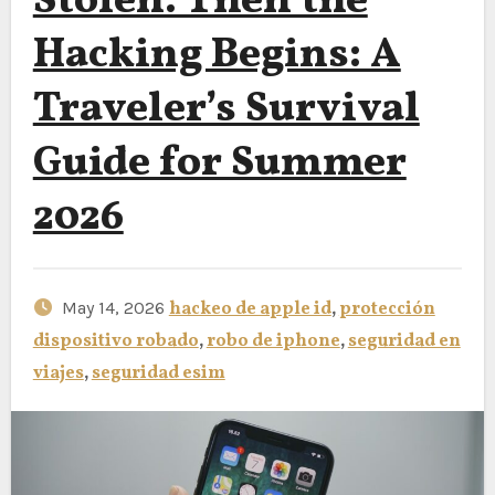
Stolen. Then the
Hacking Begins: A
Traveler’s Survival
Guide for Summer
2026
May 14, 2026
hackeo de apple id
,
protección
dispositivo robado
,
robo de iphone
,
seguridad en
viajes
,
seguridad esim