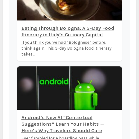
Eating Through Bologna: A 3-Day Food
Itinerary in Italy’s Culinary Capital
If you think you’ve had “Bolognese” before,
think again. This 3-day Bologna food itinerary
takes...
Android’s New AI “Contextual
Suggestions” Learn Your Habits —
Here’s Why Travelers Should Care
Ever fumbled for a boarding pass while