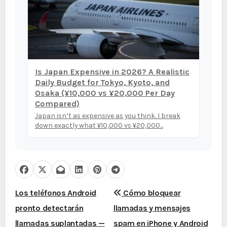
Is Japan Expensive in 2026? A Realistic
Daily Budget for Tokyo, Kyoto, and
Osaka (¥10,000 vs ¥20,000 Per Day
Compared)
Japan isn’t as expensive as you think. I break
down exactly what ¥10,000 vs ¥20,000...
N
Los teléfonos Android
Cómo bloquear
pronto detectarán
llamadas y mensajes
a
llamadas suplantadas —
spam en iPhone y Android