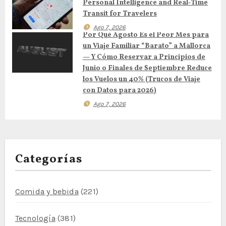
Personal Intelligence and Real‑Time
n
Transit for Travelers
t
Ago 7, 2026
Por Qué Agosto Es el Peor Mes para
r
un Viaje Familiar “Barato” a Mallorca
— Y Cómo Reservar a Principios de
a
Junio o Finales de Septiembre Reduce
los Vuelos un 40% (Trucos de Viaje
d
con Datos para 2026)
Ago 7, 2026
a
s
Categorías
Comida y bebida
(221)
Tecnología
(381)