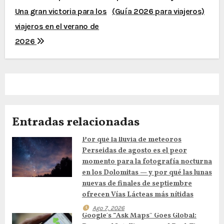
v
Una gran victoria para los
(Guía 2026 para viajeros)
e
viajeros en el verano de
2026
g
a
c
i
Entradas relacionadas
ó
Por qué la lluvia de meteoros
n
Perseidas de agosto es el peor
momento para la fotografía nocturna
d
en los Dolomitas — y por qué las lunas
nuevas de finales de septiembre
e
ofrecen Vías Lácteas más nítidas
e
Ago 7, 2026
Google’s “Ask Maps” Goes Global: