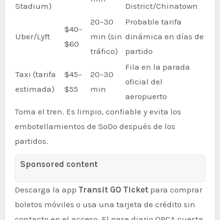
Stadium)
District/Chinatown
20–30
Probable tarifa
$40–
Uber/Lyft
min (sin
dinámica en días de
$60
tráfico)
partido
Fila en la parada
Taxi (tarifa
$45–
20–30
oficial del
estimada)
$55
min
aeropuerto
Toma el tren. Es limpio, confiable y evita los
embotellamientos de SoDo después de los
partidos.
Sponsored content
Descarga la app
Transit GO Ticket
para comprar
boletos móviles o usa una tarjeta de crédito sin
contacto en el acceso. El pase diario ORCA cuesta