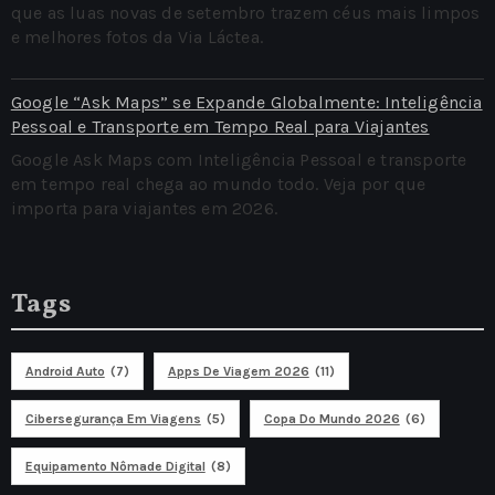
que as luas novas de setembro trazem céus mais limpos
e melhores fotos da Via Láctea.
Google “Ask Maps” se Expande Globalmente: Inteligência
Pessoal e Transporte em Tempo Real para Viajantes
Google Ask Maps com Inteligência Pessoal e transporte
em tempo real chega ao mundo todo. Veja por que
importa para viajantes em 2026.
Tags
Android Auto
(7)
Apps De Viagem 2026
(11)
Cibersegurança Em Viagens
(5)
Copa Do Mundo 2026
(6)
Equipamento Nômade Digital
(8)