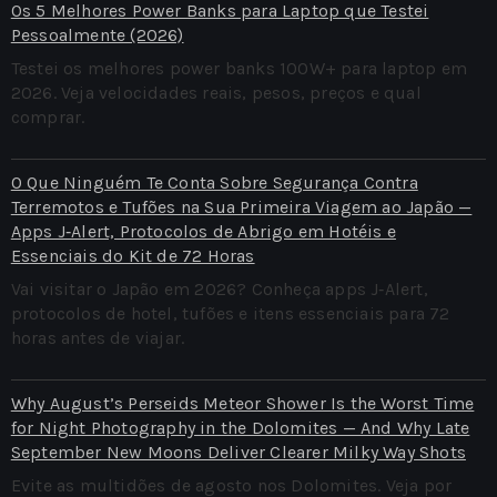
Os 5 Melhores Power Banks para Laptop que Testei
Pessoalmente (2026)
Testei os melhores power banks 100W+ para laptop em
2026. Veja velocidades reais, pesos, preços e qual
comprar.
O Que Ninguém Te Conta Sobre Segurança Contra
Terremotos e Tufões na Sua Primeira Viagem ao Japão —
Apps J‑Alert, Protocolos de Abrigo em Hotéis e
Essenciais do Kit de 72 Horas
Vai visitar o Japão em 2026? Conheça apps J‑Alert,
protocolos de hotel, tufões e itens essenciais para 72
horas antes de viajar.
Why August’s Perseids Meteor Shower Is the Worst Time
for Night Photography in the Dolomites — And Why Late
September New Moons Deliver Clearer Milky Way Shots
Evite as multidões de agosto nos Dolomites. Veja por