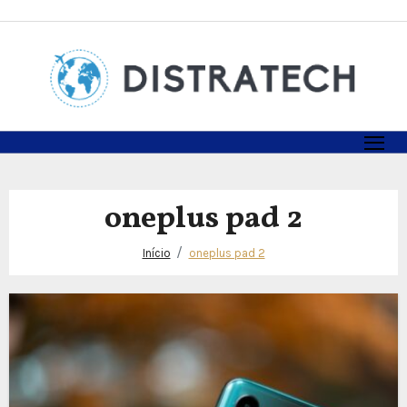
Skip
to
content
oneplus pad 2
Início
oneplus pad 2