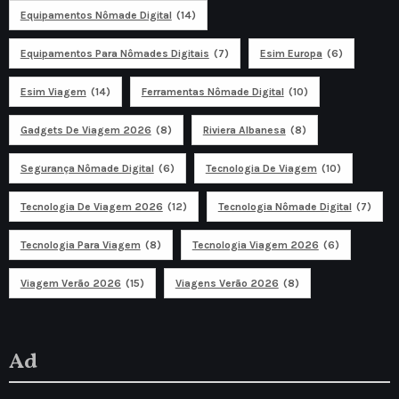
Equipamentos Nômade Digital
(14)
Equipamentos Para Nômades Digitais
(7)
Esim Europa
(6)
Esim Viagem
(14)
Ferramentas Nômade Digital
(10)
Gadgets De Viagem 2026
(8)
Riviera Albanesa
(8)
Segurança Nômade Digital
(6)
Tecnologia De Viagem
(10)
Tecnologia De Viagem 2026
(12)
Tecnologia Nômade Digital
(7)
Tecnologia Para Viagem
(8)
Tecnologia Viagem 2026
(6)
Viagem Verão 2026
(15)
Viagens Verão 2026
(8)
Ad