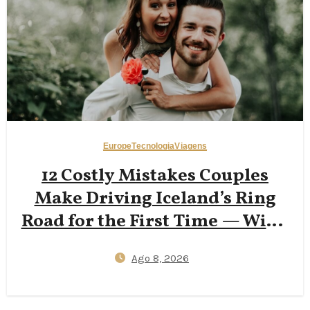
Europe
Tecnologia
Viagens
12 Costly Mistakes Couples
Make Driving Iceland’s Ring
Road for the First Time — Wind
Insurance Gaps, One‑Lane
Ago 8, 2026
Bridge Stress, and 2026
Campervan Price Surprises