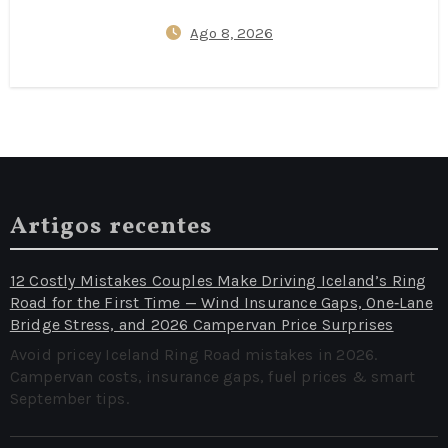
Viagem ao Japão — Apps
Ago 8, 2026
J‑Alert, Protocolos de Abrigo
em Hotéis e Essenciais do Kit
de 72 Horas
Artigos recentes
12 Costly Mistakes Couples Make Driving Iceland’s Ring
Road for the First Time — Wind Insurance Gaps, One‑Lane
Bridge Stress, and 2026 Campervan Price Surprises
Avoid pricey Iceland Ring Road mistakes in 2026.
Campervan costs, insurance gaps, fuel prices & smart
September tips.