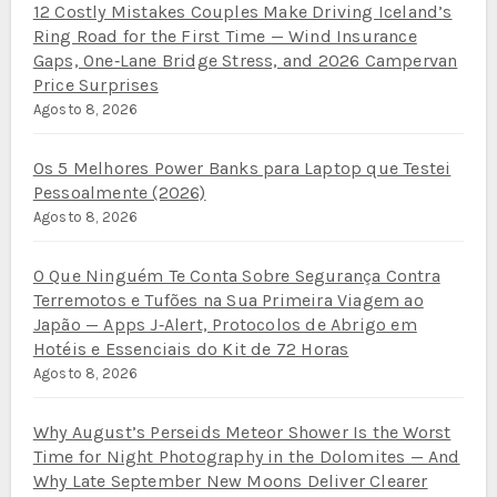
12 Costly Mistakes Couples Make Driving Iceland’s
Ring Road for the First Time — Wind Insurance
Gaps, One‑Lane Bridge Stress, and 2026 Campervan
Price Surprises
Agosto 8, 2026
Os 5 Melhores Power Banks para Laptop que Testei
Pessoalmente (2026)
Agosto 8, 2026
O Que Ninguém Te Conta Sobre Segurança Contra
Terremotos e Tufões na Sua Primeira Viagem ao
Japão — Apps J‑Alert, Protocolos de Abrigo em
Hotéis e Essenciais do Kit de 72 Horas
Agosto 8, 2026
Why August’s Perseids Meteor Shower Is the Worst
Time for Night Photography in the Dolomites — And
Why Late September New Moons Deliver Clearer