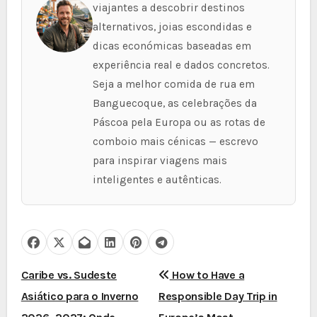
viajantes a descobrir destinos
alternativos, joias escondidas e
dicas económicas baseadas em
experiência real e dados concretos.
Seja a melhor comida de rua em
Banguecoque, as celebrações da
Páscoa pela Europa ou as rotas de
comboio mais cénicas — escrevo
para inspirar viagens mais
inteligentes e autênticas.
N
Caribe vs. Sudeste
How to Have a
Asiático para o Inverno
Responsible Day Trip in
a