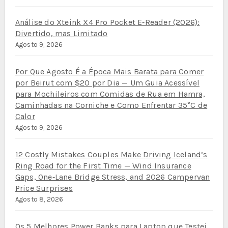
Análise do Xteink X4 Pro Pocket E‑Reader (2026):
Divertido, mas Limitado
Agosto 9, 2026
Por Que Agosto É a Época Mais Barata para Comer
por Beirut com $20 por Dia — Um Guia Acessível
para Mochileiros com Comidas de Rua em Hamra,
Caminhadas na Corniche e Como Enfrentar 35°C de
Calor
Agosto 9, 2026
12 Costly Mistakes Couples Make Driving Iceland’s
Ring Road for the First Time — Wind Insurance
Gaps, One‑Lane Bridge Stress, and 2026 Campervan
Price Surprises
Agosto 8, 2026
Os 5 Melhores Power Banks para Laptop que Testei