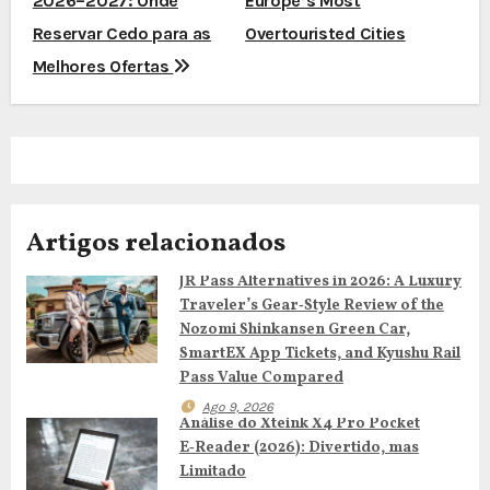
2026–2027: Onde
Europe’s Most
v
Reservar Cedo para as
Overtouristed Cities
e
Melhores Ofertas
g
a
ç
Artigos relacionados
ã
JR Pass Alternatives in 2026: A Luxury
o
Traveler’s Gear‑Style Review of the
d
Nozomi Shinkansen Green Car,
SmartEX App Tickets, and Kyushu Rail
e
Pass Value Compared
Ago 9, 2026
a
Análise do Xteink X4 Pro Pocket
E‑Reader (2026): Divertido, mas
r
Limitado