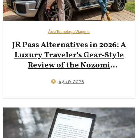
Ásia
Tecnologia
Viagens
JR Pass Alternatives in 2026: A
Luxury Traveler’s Gear‑Style
Review of the Nozomi
Shinkansen Green Car,
Ago 9, 2026
SmartEX App Tickets, and
Kyushu Rail Pass Value
Compared