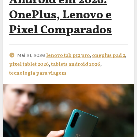
Android em 2026:
OnePlus, Lenovo e
Pixel Comparados
Mai 21, 2026
lenovo tab p12 pro
,
oneplus pad 2
,
pixel tablet 2026
,
tablets android 2026
,
tecnologia para viagem