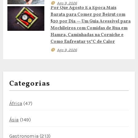
Ago 9, 2026
t
Por Que Agosto É a Época Mais
Barata para Comer por Beirut com
i
$20 por Dia — Um Guia Acessível para
Mochileiros com Comidas de Rua em
g
Hamra, Caminhadas na Corniche e
Como Enfrentar 35°C de Calor
o
Ago 9, 2026
s
Categorias
África
(47)
Ásia
(149)
Gastronomia
(213)