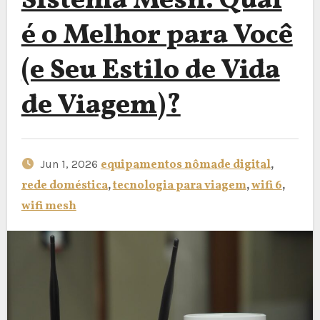
Sistema Mesh: Qual
é o Melhor para Você
(e Seu Estilo de Vida
de Viagem)?
Jun 1, 2026
equipamentos nômade digital
,
rede doméstica
,
tecnologia para viagem
,
wifi 6
,
wifi mesh