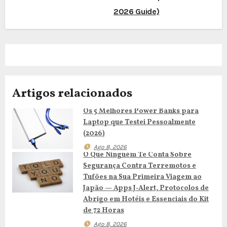
e
2026 Guide)
g
a
ç
Artigos relacionados
ã
Os 5 Melhores Power Banks para
o
Laptop que Testei Pessoalmente
d
(2026)
Ago 8, 2026
e
O Que Ninguém Te Conta Sobre
Segurança Contra Terremotos e
a
Tufões na Sua Primeira Viagem ao
Japão — Apps J‑Alert, Protocolos de
r
Abrigo em Hotéis e Essenciais do Kit
de 72 Horas
t
Ago 8, 2026