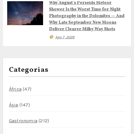
Why August’s Perseids Meteor
i
Shower Is the Worst Time for Night
Photography in the Dolomites — And
g
Why Late September New Moons
Deliver Clearer Milky Way Shots
o
Ago 7, 2026
s
Categorias
África
(47)
Ásia
(147)
Gastronomia
(212)