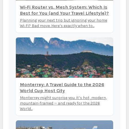
Wi‑Fi Router vs. Mesh System: Which Is
Best for You (and Your Travel Lifestyle)?
Planning your next trip but ignoring your home
Wi‑Fi? Bad move. Here’s exactly when to...
Monterrey: A Travel Guide to the 2026
World Cup Host City
Monterrey might surprise you. It’s hot, modern,
mountain-framed — and ready for the 2026
World...