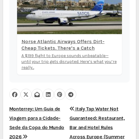
Norse Atlantic Airways Offers Dirt-
Cheap Tickets. There’s a Catch
A $199 flight to Europe sounds unbeatable—
until your trip gets disrupted. Here’s what you’re
really...
N
Monterrey: Um Guia de
Italy Tap Water Not
Viagem para a Cidade-
Guaranteed: Restaurant,
a
Sede da Copa do Mundo
Bar and Hotel Rules
v
2026
Across Europe (Summer