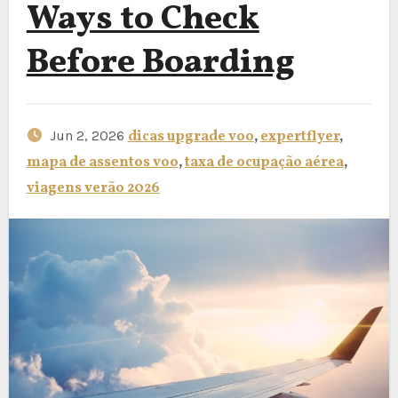
Ways to Check
Before Boarding
Jun 2, 2026
dicas upgrade voo
,
expertflyer
,
mapa de assentos voo
,
taxa de ocupação aérea
,
viagens verão 2026