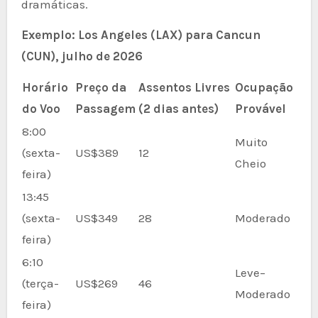
dramáticas.
Exemplo: Los Angeles (LAX) para Cancun
(CUN), julho de 2026
Horário
Preço da
Assentos Livres
Ocupação
do Voo
Passagem
(2 dias antes)
Provável
8:00
Muito
(sexta-
US$389
12
Cheio
feira)
13:45
(sexta-
US$349
28
Moderado
feira)
6:10
Leve–
(terça-
US$269
46
Moderado
feira)