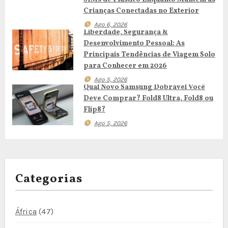
r
Crianças Conectadas no Exterior
Ago 6, 2026
t
Liberdade, Segurança &
Desenvolvimento Pessoal: As
i
Principais Tendências de Viagem Solo
para Conhecer em 2026
g
Ago 5, 2026
Qual Novo Samsung Dobrável Você
o
Deve Comprar? Fold8 Ultra, Fold8 ou
Flip8?
s
Ago 5, 2026
Categorias
África
(47)