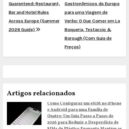
Guaranteed: Restaurant,
Gastronômicos da Europa
a
Bar and Hotel Rules
para uma Viagem de
v
Across Europe (Summer
Verão: O Que Comer em La
e
2026 Guide)
Boqueria, Testaccio &
Borough (Com Guia de
g
Preços)
a
ç
ã
o
Artigos relacionados
d
Como Configurar um eSIM no iPhone
e Android para uma Família de
e
Quatro: Um Guia Passo a Passo de
a
2026 para Reduzir o Desperdício de
SIMs de Plástico Enquanto Mantém as