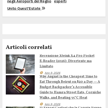
v
negli Aeroporti del Regno
esperti
i
Unito Quest’Estate
g
a
z
Articoli correlati
i
Recensione Xteink X4 Pro Pocket
o
E‑Reader (2026): Divertente ma
n
Limitato
Ago 9, 2026
e
Why August Is the Cheapest Time to
Eat Through Beirut on $20 a Day — A
a
Budget Backpacker’s Accessible
Guide to Hamra Street Eats, Corniche
r
Walks, and Beating 35°C Heat
Ago 9, 2026
12 Errori Costosi che le Coppie Fanno