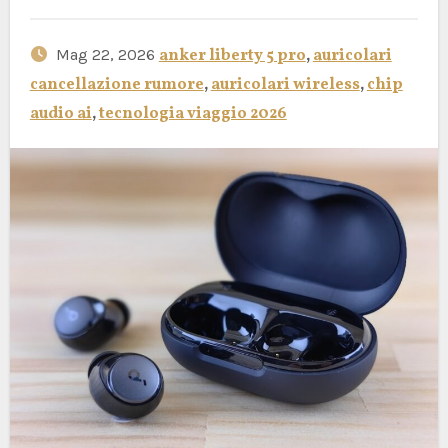
Mag 22, 2026
anker liberty 5 pro
,
auricolari
cancellazione rumore
,
auricolari wireless
,
chip
audio ai
,
tecnologia viaggio 2026