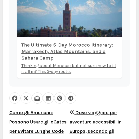
The Ultimate 5-Day Morocco Itinerary:
Marrakech, Atlas Mountains, and a
Sahara Camp
Thinking about Morocco but not sure how to fit
it all in? This 5-day route...
N
Come gli Americani
Dove viaggiare per
Possono Usare gli eGates
avventure accessibili in
a
per Evitare Lunghe Code
Europa, secondo gli