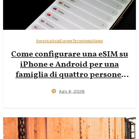
America
Asia
Europe
Tecnologia
Viaggi
Come configurare una eSIM su
iPhone e Android per una
famiglia di quattro persone:
guida passo‑passo 2026 per
Ago 6, 2026
ridurre i rifiuti di SIM in
plastica mantenendo i bambini
connessi all’estero