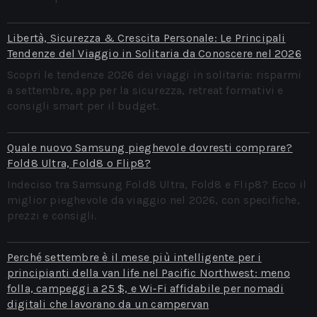
Libertà, Sicurezza & Crescita Personale: Le Principali
Tendenze del Viaggio in Solitaria da Conoscere nel 2026
Scopri le tendenze 2026 dei viaggi in solitaria: risparmi
a settembre, app per la sicurezza, retreat formativi e
consigli smart per il budget.
Quale nuovo Samsung pieghevole dovresti comprare?
Fold8 Ultra, Fold8 o Flip8?
Indeciso tra Samsung Fold8 Ultra, Fold8 e Flip8? Ecco il
miglior pieghevole da viaggio nel 2026, con specifiche,
prezzi e consigli.
Perché settembre è il mese più intelligente per i
principianti della van life nel Pacific Northwest: meno
folla, campeggi a 25 $, e Wi‑Fi affidabile per nomadi
digitali che lavorano da un campervan