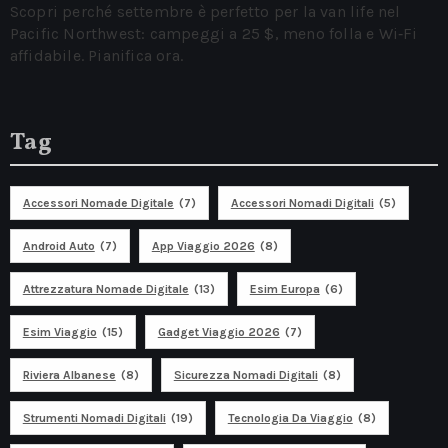
Scopri perché settembre è perfetto per la van life nel
Pacific Northwest: campeggi a 25 $, meno folla e Wi‑Fi
affidabile. Pianifica ora.
Tag
Accessori Nomade Digitale
(7)
Accessori Nomadi Digitali
(5)
Android Auto
(7)
App Viaggio 2026
(8)
Attrezzatura Nomade Digitale
(13)
Esim Europa
(6)
Esim Viaggio
(15)
Gadget Viaggio 2026
(7)
Riviera Albanese
(8)
Sicurezza Nomadi Digitali
(8)
Strumenti Nomadi Digitali
(19)
Tecnologia Da Viaggio
(8)