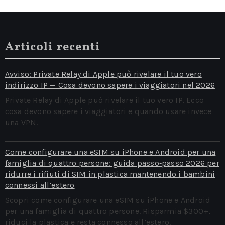
Articoli recenti
Avviso: Private Relay di Apple può rivelare il tuo vero
indirizzo IP — Cosa devono sapere i viaggiatori nel 2026
Private Relay di Apple può rivelare il tuo vero IP. Ecco
cosa devono sapere i viaggiatori e quando usare invece
una VPN.
Come configurare una eSIM su iPhone e Android per una
famiglia di quattro persone: guida passo‑passo 2026 per
ridurre i rifiuti di SIM in plastica mantenendo i bambini
connessi all’estero
Scopri come configurare una eSIM su iPhone e Android
per una famiglia di quattro persone. Risparmia $300+,
riduci la plastica e resta connesso all’estero.