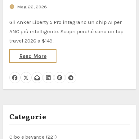
più intelligente — Ecco perché
Mag 22, 2026
i viaggiatori dovrebbero
interessarsene
Gli Anker Liberty 5 Pro integrano un chip AI per
ANC più intelligente. Scopri perché sono un top
travel 2026 a $149.
Read More
Categorie
Cibo e bevande
(221)