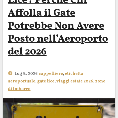
Lice? Perché Chi
Affolla il Gate
Potrebbe Non Avere
Posto nell’Aeroporto
del 2026
Lug 8, 2026
cappelliere
,
etichetta
aeroportuale
,
gate lice
,
viaggi estate 2026
,
zone
di imbarco