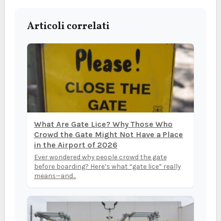
Articoli correlati
What Are Gate Lice? Why Those Who
Crowd the Gate Might Not Have a Place
in the Airport of 2026
Ever wondered why people crowd the gate
before boarding? Here’s what “gate lice” really
means—and...