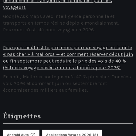
personnelle et transports en temps réel pour les
voyageurs
Google Ask Maps avec intelligence personnelle et
transports en temps réel se déploie mondialement.
Pourquoi c’est clé pour voyager en 2026.
Pourquoi août est le pire mois pour un voyage en famille
« pas cher » à Mallorca — et comment réserver début juin
ou fin septembre peut réduire le prix des vols de 40 %
(Astuces voyage basées sur des données pour 2026)
En août, Mallorca coûte jusqu’à 40 % plus cher. Données
vols 2026 et comment juin ou septembre font
économiser des milliers aux familles.
Étiquettes
Android Auto
(7)
Applications Voyage 2026
(5)