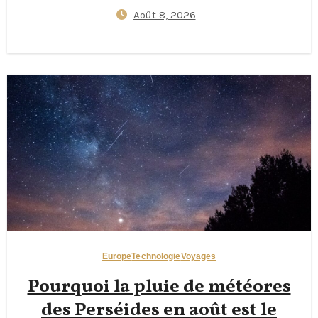
premier voyage au Japon —
Août 8, 2026
Applications J‑Alert,
protocoles d’abri à l’hôtel et
essentiels du kit 72 heures
Europe
Technologie
Voyages
Pourquoi la pluie de météores
des Perséides en août est le