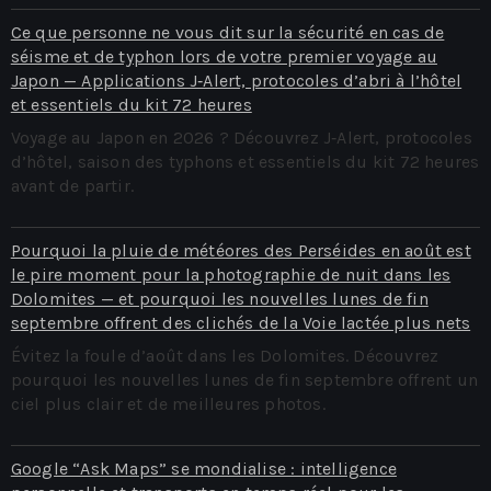
Ce que personne ne vous dit sur la sécurité en cas de
séisme et de typhon lors de votre premier voyage au
Japon — Applications J‑Alert, protocoles d’abri à l’hôtel
et essentiels du kit 72 heures
Voyage au Japon en 2026 ? Découvrez J‑Alert, protocoles
d’hôtel, saison des typhons et essentiels du kit 72 heures
avant de partir.
Pourquoi la pluie de météores des Perséides en août est
le pire moment pour la photographie de nuit dans les
Dolomites — et pourquoi les nouvelles lunes de fin
septembre offrent des clichés de la Voie lactée plus nets
Évitez la foule d’août dans les Dolomites. Découvrez
pourquoi les nouvelles lunes de fin septembre offrent un
ciel plus clair et de meilleures photos.
Google “Ask Maps” se mondialise : intelligence