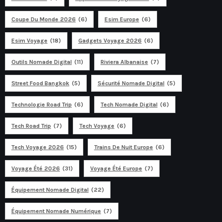
Coupe Du Monde 2026
(6)
Esim Europe
(6)
Esim Voyage
(18)
Gadgets Voyage 2026
(6)
Outils Nomade Digital
(11)
Riviera Albanaise
(7)
Street Food Bangkok
(5)
Sécurité Nomade Digital
(5)
Technologie Road Trip
(6)
Tech Nomade Digital
(6)
Tech Road Trip
(7)
Tech Voyage
(6)
Tech Voyage 2026
(15)
Trains De Nuit Europe
(6)
Voyage Été 2026
(31)
Voyage Été Europe
(7)
Équipement Nomade Digital
(22)
Équipement Nomade Numérique
(7)