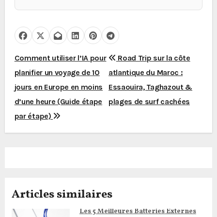
N
Comment utiliser l’IA pour
Road Trip sur la côte
planifier un voyage de 10
atlantique du Maroc :
a
jours en Europe en moins
Essaouira, Taghazout &
v
d’une heure (Guide étape
plages de surf cachées
i
par étape)
g
a
t
Articles similaires
i
Les 5 Meilleures Batteries Externes