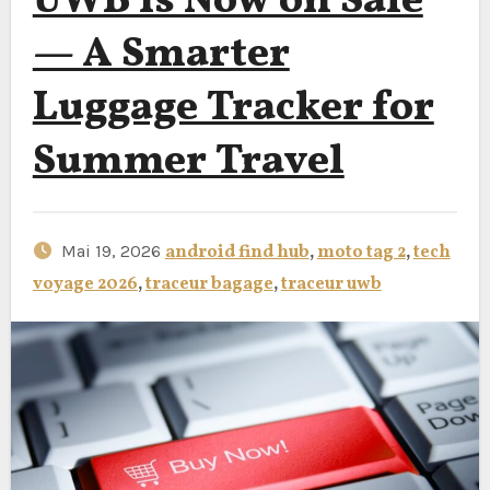
UWB Is Now on Sale
— A Smarter
Luggage Tracker for
Summer Travel
Mai 19, 2026
android find hub
,
moto tag 2
,
tech
voyage 2026
,
traceur bagage
,
traceur uwb