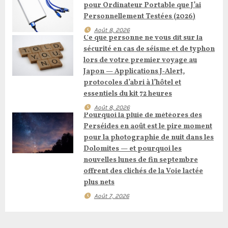
o
pour Ordinateur Portable que J’ai
n
Personnellement Testées (2026)
Août 8, 2026
d
Ce que personne ne vous dit sur la
sécurité en cas de séisme et de typhon
e
lors de votre premier voyage au
Japon — Applications J‑Alert,
l
protocoles d’abri à l’hôtel et
essentiels du kit 72 heures
’
Août 8, 2026
Pourquoi la pluie de météores des
a
Perséides en août est le pire moment
pour la photographie de nuit dans les
r
Dolomites — et pourquoi les
nouvelles lunes de fin septembre
t
offrent des clichés de la Voie lactée
plus nets
i
Août 7, 2026
c