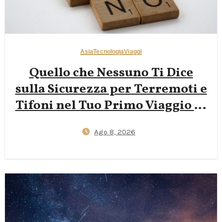
Asia
Tecnologia
Viaggi
Quello che Nessuno Ti Dice
sulla Sicurezza per Terremoti e
Tifoni nel Tuo Primo Viaggio in
Giappone — App J‑Alert,
Ago 8, 2026
Protocolli degli Hotel e Kit
Essenziale da 72 Ore