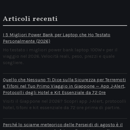
Articoli recenti
I 5 Migliori Power Bank per Laptop che Ho Testato
Personalmente (2026)
Ho testato i migliori power bank laptop 100W+ per il
viaggio nel 2026. Velocità reali, peso, prezzi e quale
scegliere.
Quello che Nessuno Ti Dice sulla Sicurezza per Terremoti
e Tifoni nel Tuo Primo Viaggio in Giappone — App J‑Alert,
Protocolli degli Hotel e Kit Essenziale da 72 Ore
Visiti il Giappone nel 2026? Scopri app J‑Alert, protocolli
hotel, tifoni e kit essenziale da 72 ore prima di partire.
Perché lo sciame meteorico delle Perseidi di agosto è il