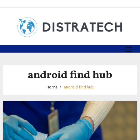
Skip
to
content
android find hub
Home
android find hub