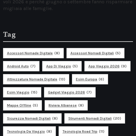
voli 2026 e perché giugno o settembre fanno risparmiare
migliaia alle famiglie.
Tag
Accessori Nomade Digitale
(8)
Accessori Nomadi Digitali
(5)
Android Auto
(7)
App Di Viaggio
(5)
App Viaggio 2026
(9)
Attrezzatura Nomade Digitale
(13)
Esim Europa
(6)
Esim Viaggio
(15)
Gadget Viaggio 2026
(7)
Mappe Offline
(5)
Riviera Albanese
(8)
Sicurezza Nomadi Digitali
(8)
Strumenti Nomadi Digitali
(20)
Tecnologia Da Viaggio
(8)
Tecnologia Road Trip
(11)