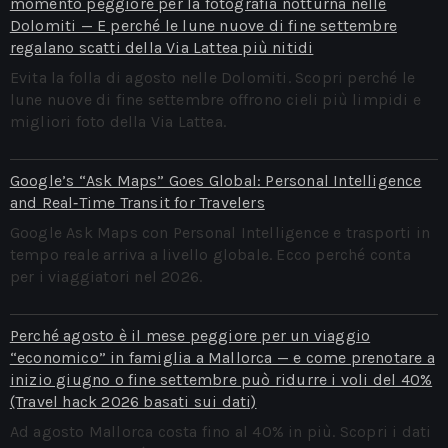
momento peggiore per la fotografia notturna nelle
Dolomiti — E perché le lune nuove di fine settembre
regalano scatti della Via Lattea più nitidi
Evita la folla di agosto nelle Dolomiti. Scopri perché le
lune nuove di fine settembre offrono cieli più limpidi e
migliori foto della Via Lattea.
Google’s “Ask Maps” Goes Global: Personal Intelligence
and Real‑Time Transit for Travelers
Google Ask Maps con Personal Intelligence e trasporti in
tempo reale arriva a livello globale. Ecco perché conta
per i viaggiatori nel 2026.
Perché agosto è il mese peggiore per un viaggio
“economico” in famiglia a Mallorca — e come prenotare a
inizio giugno o fine settembre può ridurre i voli del 40%
(Travel hack 2026 basati sui dati)
Ad agosto Mallorca costa fino al 40% in più. Scopri i dati