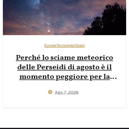
Europe
Tecnologia
Viaggi
Perché lo sciame meteorico
delle Perseidi di agosto è il
momento peggiore per la
fotografia notturna nelle
Ago 7, 2026
Dolomiti — E perché le lune
nuove di fine settembre
regalano scatti della Via Lattea
più nitidi