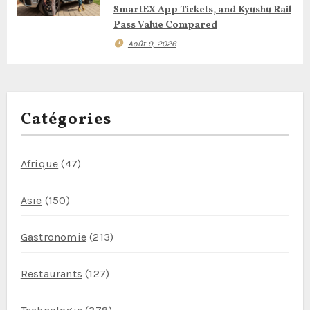
r
SmartEX App Tickets, and Kyushu Rail
t
Pass Value Compared
Août 9, 2026
i
c
l
Catégories
e
Afrique
(47)
Asie
(150)
Gastronomie
(213)
Restaurants
(127)