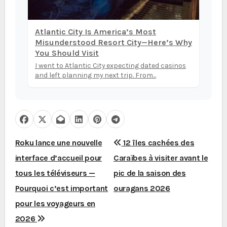
Atlantic City Is America’s Most
Misunderstood Resort City—Here’s Why
You Should Visit
I went to Atlantic City expecting dated casinos
and left planning my next trip. From...
N
Roku lance une nouvelle
12 îles cachées des
interface d’accueil pour
Caraïbes à visiter avant le
a
tous les téléviseurs —
pic de la saison des
v
Pourquoi c’est important
ouragans 2026
i
pour les voyageurs en
2026