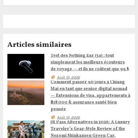
g
a
t
i
Articles similaires
o
Test des Nothing Ear (3a) : tout
n
simplement les meilleurs écouteurs
de voyage — et ils ne coûtent que 99 $
d
Août 10, 2026
Comment passer 90 jours à Chiang
e
Mai en tant que senior digital nomad
— Extensions de visa, appartements à
l
฿18 000 & assurance santé bien
pensée
’
Août 10, 2026
JR Pass Alternatives in 2026: A Luxury
a
Traveler’s Gear‑Style Review of the
Nozomi Shinkansen Green Car,