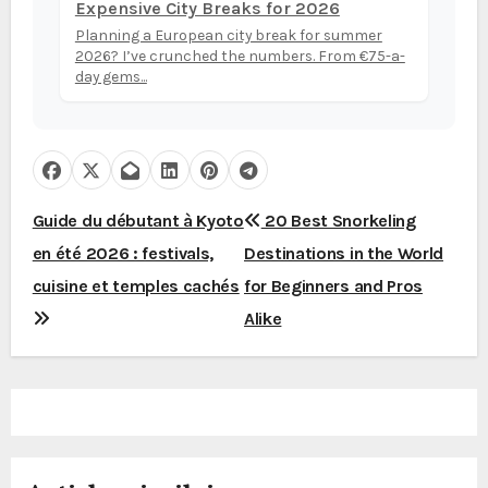
Expensive City Breaks for 2026
Planning a European city break for summer
2026? I’ve crunched the numbers. From €75-a-
day gems...
N
Guide du débutant à Kyoto
20 Best Snorkeling
en été 2026 : festivals,
Destinations in the World
a
cuisine et temples cachés
for Beginners and Pros
v
Alike
i
g
a