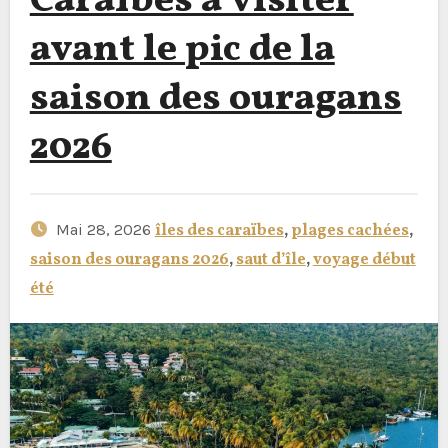
Caraïbes à visiter
avant le pic de la
saison des ouragans
2026
Mai 28, 2026
îles des caraïbes
,
plages cachées
,
saison des ouragans 2026
,
saut d’île
,
voyage début
été