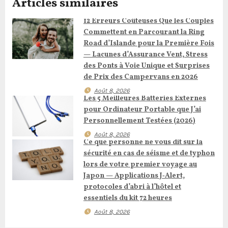
t
Articles similaires
i
12 Erreurs Coûteuses Que les Couples
Commettent en Parcourant la Ring
o
Road d’Islande pour la Première Fois
— Lacunes d’Assurance Vent, Stress
n
des Ponts à Voie Unique et Surprises
de Prix des Campervans en 2026
d
Août 8, 2026
Les 5 Meilleures Batteries Externes
e
pour Ordinateur Portable que J’ai
l
Personnellement Testées (2026)
Août 8, 2026
’
Ce que personne ne vous dit sur la
sécurité en cas de séisme et de typhon
a
lors de votre premier voyage au
Japon — Applications J‑Alert,
r
protocoles d’abri à l’hôtel et
essentiels du kit 72 heures
t
Août 8, 2026