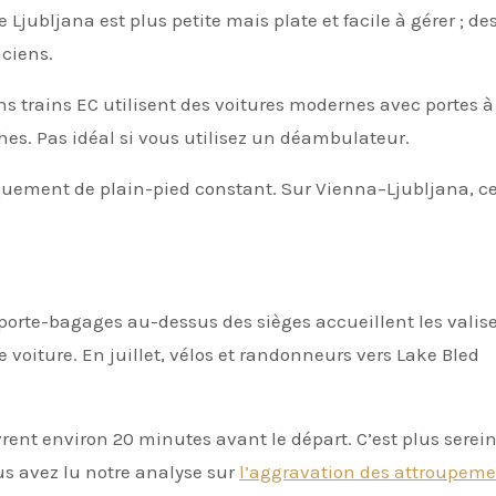
e Ljubljana est plus petite mais plate et facile à gérer ; de
nciens.
ins trains EC utilisent des voitures modernes avec portes à
hes. Pas idéal si vous utilisez un déambulateur.
uement de plain-pied constant. Sur Vienna–Ljubljana, c
 porte-bagages au-dessus des sièges accueillent les valis
 voiture. En juillet, vélos et randonneurs vers Lake Bled
rent environ 20 minutes avant le départ. C’est plus serei
s avez lu notre analyse sur
l’aggravation des attroupem