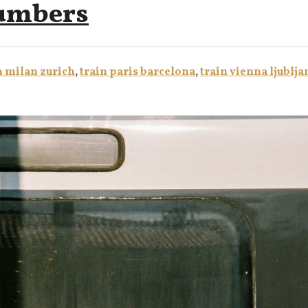
Numbers
n milan zurich
,
train paris barcelona
,
train vienna ljublja