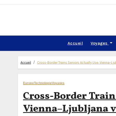
Skip
to
content
Accueil
Voyages
Accueil
Cross-Border Trains Seniors Actually Use: Vienna–Lj
Europe
Technologie
Voyages
Cross-Border Trains
Vienna–Ljubljana v