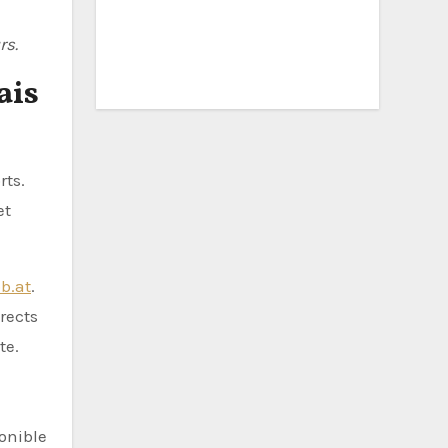
rs.
ais
rts.
et
b.at
.
irects
te.
onible