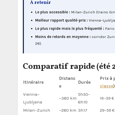
À retenir
Le plus accessible :
Milan–Zurich (trains Gir
Meilleur rapport qualité-prix :
Vienna–Ljubljan
Le plus rapide mais le plus fréquenté :
Paris–
Moins de retards en moyenne :
corridor Zuri
26).
Comparatif rapide (été 
Distanc
Prix à 
Itinéraire
Durée
e
classe
)
Vienna–
5h50–
~380 km
19–39 €
Ljubljana
6h10
Milan–Zurich
~280 km
3h17
29–59 €