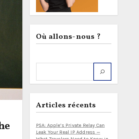
Où allons-nous ?
Rechercher
Articles récents
he
PSA: Apple’s Private Relay Can
Leak Your Real IP Address —
What Travelers Need to Know in