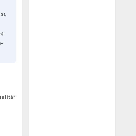
$).
s).
5–
alité*