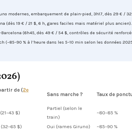
uno modernes, embarquement de plain-pied, 3h17, dès 29 € / 32 
a (dès 19 € / 21 $, 6 h, gares faciles mais matériel plus ancien).
Barcelona (6h45, dès 49 € / 54 $, contrôles de sécurité renforcé
ch (~85–90 % à l’heure dans les 5–10 min selon les données 202
2026)
partir de (
2e
Sans marche ?
Taux de ponctu
Partiel (selon le
 (21–43 $)
~80–85 %
train)
 (32–65 $)
Oui (rames Giruno)
~85–90 %