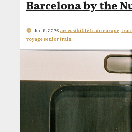
Barcelona by the 
Juil 9, 2026
accessibilité train europe
,
trai
voyage senior train