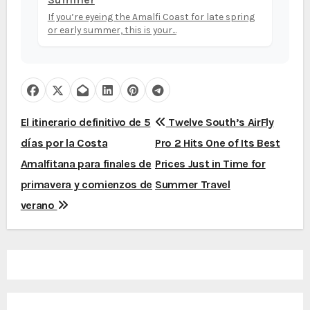
If you’re eyeing the Amalfi Coast for late spring
or early summer, this is your...
N
El itinerario definitivo de 5
Twelve South’s AirFly
días por la Costa
Pro 2 Hits One of Its Best
a
Amalfitana para finales de
Prices Just in Time for
v
primavera y comienzos de
Summer Travel
e
verano
g
a
c