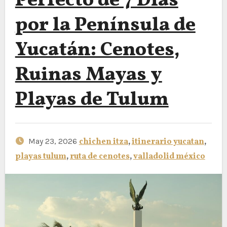
Perfecto de 7 Días
por la Península de
Yucatán: Cenotes,
Ruinas Mayas y
Playas de Tulum
May 23, 2026
chichen itza
,
itinerario yucatan
,
playas tulum
,
ruta de cenotes
,
valladolid méxico