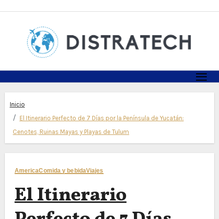
Skip
to
content
Inicio
El Itinerario Perfecto de 7 Días por la Península de Yucatán:
Cenotes, Ruinas Mayas y Playas de Tulum
America
Comida y bebida
Viajes
El Itinerario