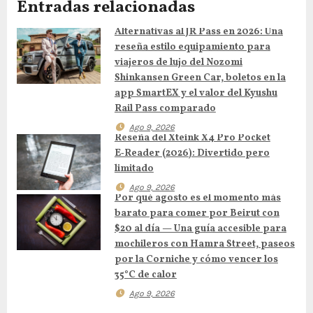
Entradas relacionadas
i
Alternativas al JR Pass en 2026: Una
ó
reseña estilo equipamiento para
n
viajeros de lujo del Nozomi
Shinkansen Green Car, boletos en la
d
app SmartEX y el valor del Kyushu
Rail Pass comparado
e
Ago 9, 2026
Reseña del Xteink X4 Pro Pocket
e
E‑Reader (2026): Divertido pero
limitado
n
Ago 9, 2026
Por qué agosto es el momento más
t
barato para comer por Beirut con
$20 al día — Una guía accesible para
r
mochileros con Hamra Street, paseos
por la Corniche y cómo vencer los
a
35°C de calor
d
Ago 9, 2026