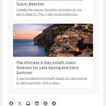
Tulum Beaches
I made the classic Yucatán mistakes so you
don’t have to. This 7-day route balances...
The Ultimate 5-Day Amalfi Coast
Itinerary for Late Spring and Early
Summer
If you’re eyeing the Amalfi Coast for late spring
or early summer, this is your...