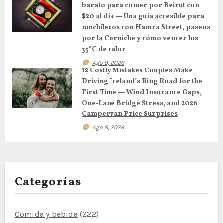
barato para comer por Beirut con
e
$20 al día — Una guía accesible para
mochileros con Hamra Street, paseos
e
por la Corniche y cómo vencer los
35°C de calor
n
Ago 9, 2026
12 Costly Mistakes Couples Make
t
Driving Iceland’s Ring Road for the
First Time — Wind Insurance Gaps,
r
One‑Lane Bridge Stress, and 2026
Campervan Price Surprises
a
Ago 8, 2026
d
a
s
Categorías
Comida y bebida
(222)