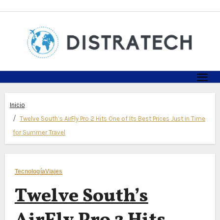
Skip
to
content
Inicio
Twelve South’s AirFly Pro 2 Hits One of Its Best Prices Just in Time
for Summer Travel
Tecnología
Viajes
Twelve South’s