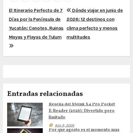
N
El Itinerario Perfecto de 7
Dónde viajar en junio de
Días por la Península de
2026: 12 destinos con
a
Yucatán: Cenotes, Ruinas
clima perfecto y menos
v
Mayas y Playas de Tulum
multitudes
e
g
a
c
Entradas relacionadas
i
Reseña del Xteink X4 Pro Pocket
ó
E‑Reader (2026): Divertido pero
n
limitado
Ago 9, 2026
d
Por qué agosto es el momento más