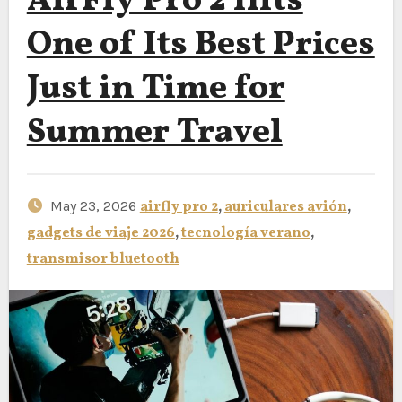
AirFly Pro 2 Hits
One of Its Best Prices
Just in Time for
Summer Travel
May 23, 2026
airfly pro 2
,
auriculares avión
,
gadgets de viaje 2026
,
tecnología verano
,
transmisor bluetooth