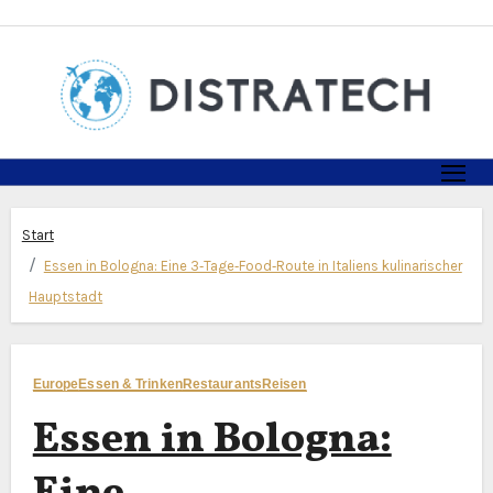
Zum
Inhalt
springen
Start
Essen in Bologna: Eine 3‑Tage‑Food‑Route in Italiens kulinarischer
Hauptstadt
Europe
Essen & Trinken
Restaurants
Reisen
Essen in Bologna: