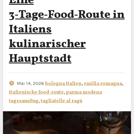
Eine
3‑Tage‑Food‑Route in
Italiens
kulinarischer
Hauptstadt
Mai 14, 2026
bologna italien
,
emilia romagna
,
italienische food-route
,
parma modena
tagesausflug
,
tagliatelle al ragù