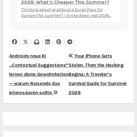
2026: What’s Cheaper This Summer?
Thinking about grabbing a Eurail Pass for
Europe this summer? I broke down real 2026...
B
Androids neue KI
Your iPhone Gets
„Contextual Suggestions“
Stolen. Then the Hacking
e
lernen deine Gewohnheiten
Begins: A Traveler’s
i
— warum Reisende das
Survival Guide for Summer
t
interessieren sollte
2026
r
a
g