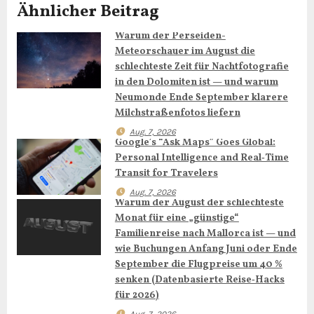
Ähnlicher Beitrag
s
Warum der Perseiden-
n
Meteorschauer im August die
a
schlechteste Zeit für Nachtfotografie
in den Dolomiten ist — und warum
v
Neumonde Ende September klarere
Milchstraßenfotos liefern
i
Aug. 7, 2026
Google’s “Ask Maps” Goes Global:
g
Personal Intelligence and Real‑Time
Transit for Travelers
a
Aug. 7, 2026
Warum der August der schlechteste
t
Monat für eine „günstige“
Familienreise nach Mallorca ist — und
i
wie Buchungen Anfang Juni oder Ende
September die Flugpreise um 40 %
o
senken (Datenbasierte Reise‑Hacks
für 2026)
n