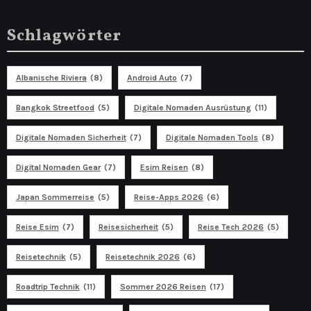
Schlagwörter
Albanische Riviera
(8)
Android Auto
(7)
Bangkok Streetfood
(5)
Digitale Nomaden Ausrüstung
(11)
Digitale Nomaden Sicherheit
(7)
Digitale Nomaden Tools
(8)
Digital Nomaden Gear
(7)
Esim Reisen
(8)
Japan Sommerreise
(5)
Reise-Apps 2026
(6)
Reise Esim
(7)
Reisesicherheit
(5)
Reise Tech 2026
(5)
Reisetechnik
(5)
Reisetechnik 2026
(6)
Roadtrip Technik
(11)
Sommer 2026 Reisen
(17)