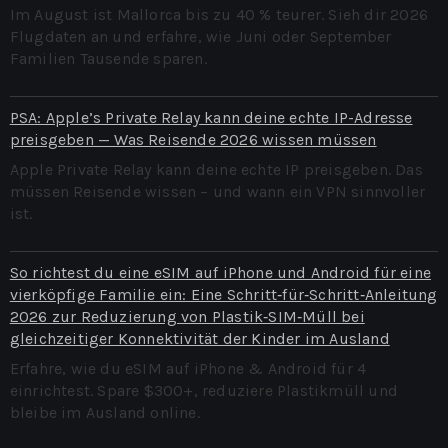
Im August ist Mallorca bis zu 40 % teurer. Sieh dir 2026
Flugdaten an und erfahre, wie Juni oder September
Familien Tausende sparen.
PSA: Apple’s Private Relay kann deine echte IP-Adresse
preisgeben — Was Reisende 2026 wissen müssen
Apple Private Relay kann deine echte IP preisgeben. Das
müssen Reisende wissen – und wann ein VPN sinnvoller
ist.
So richtest du eine eSIM auf iPhone und Android für eine
vierköpfige Familie ein: Eine Schritt‑für‑Schritt‑Anleitung
2026 zur Reduzierung von Plastik‑SIM‑Müll bei
gleichzeitiger Konnektivität der Kinder im Ausland
Erfahre, wie du eSIM auf iPhone & Android für 4
einrichtest. Spare $300+, reduziere Plastikmüll und
bleibe im Ausland online.