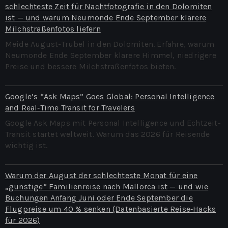
schlechteste Zeit für Nachtfotografie in den Dolomiten
ist — und warum Neumonde Ende September klarere
Milchstraßenfotos liefern
Meide August-Trubel in den Dolomiten. Erfahre, warum
Neumonde Ende September klarere Himmel, niedrigere
Preise und bessere Milchstraßenfotos bieten.
Google’s “Ask Maps” Goes Global: Personal Intelligence
and Real‑Time Transit for Travelers
Google Ask Maps mit Personal Intelligence und Echtzeit-
Transit startet weltweit. Warum das 2026 für Reisende
wichtig ist.
Warum der August der schlechteste Monat für eine
„günstige“ Familienreise nach Mallorca ist — und wie
Buchungen Anfang Juni oder Ende September die
Flugpreise um 40 % senken (Datenbasierte Reise‑Hacks
für 2026)