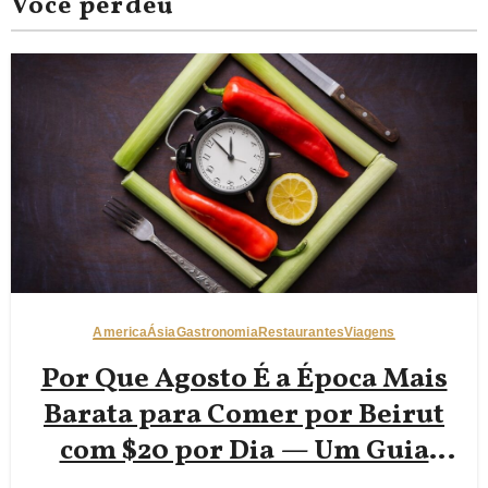
Você perdeu
America
Ásia
Gastronomia
Restaurantes
Viagens
Por Que Agosto É a Época Mais
Barata para Comer por Beirut
com $20 por Dia — Um Guia
Acessível para Mochileiros com