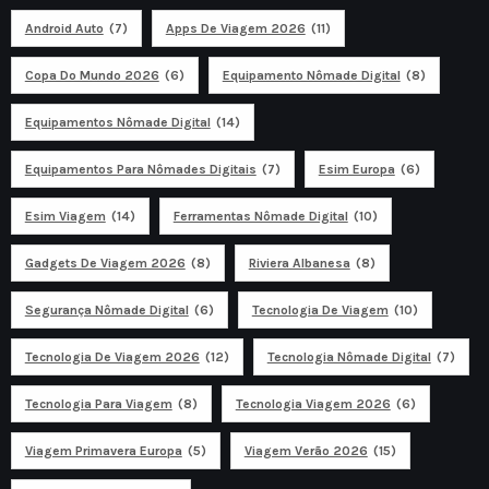
Android Auto
(7)
Apps De Viagem 2026
(11)
Copa Do Mundo 2026
(6)
Equipamento Nômade Digital
(8)
Equipamentos Nômade Digital
(14)
Equipamentos Para Nômades Digitais
(7)
Esim Europa
(6)
Esim Viagem
(14)
Ferramentas Nômade Digital
(10)
Gadgets De Viagem 2026
(8)
Riviera Albanesa
(8)
Segurança Nômade Digital
(6)
Tecnologia De Viagem
(10)
Tecnologia De Viagem 2026
(12)
Tecnologia Nômade Digital
(7)
Tecnologia Para Viagem
(8)
Tecnologia Viagem 2026
(6)
Viagem Primavera Europa
(5)
Viagem Verão 2026
(15)