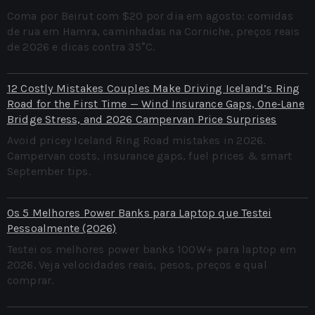
Coma por Beirut com $20 por dia em agosto: comidas
de rua em Hamra, caminhadas na Corniche, preços reais
de 2026 e dicas contra 35°C.
12 Costly Mistakes Couples Make Driving Iceland’s Ring
Road for the First Time — Wind Insurance Gaps, One‑Lane
Bridge Stress, and 2026 Campervan Price Surprises
Avoid pricey Iceland Ring Road mistakes in 2026.
Campervan costs, insurance gaps, fuel prices & smart
September tips.
Os 5 Melhores Power Banks para Laptop que Testei
Pessoalmente (2026)
Testei os melhores power banks 100W+ para laptop em
2026. Veja velocidades reais, pesos, preços e qual
comprar.