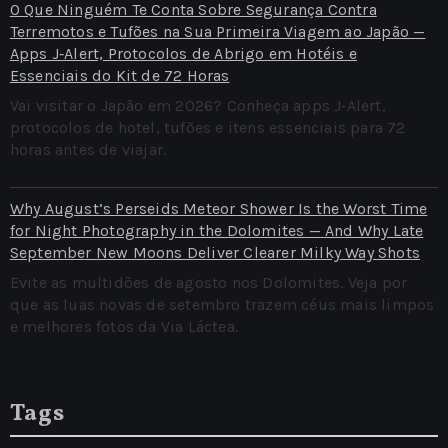
O Que Ninguém Te Conta Sobre Segurança Contra
Terremotos e Tufões na Sua Primeira Viagem ao Japão —
Apps J‑Alert, Protocolos de Abrigo em Hotéis e
Essenciais do Kit de 72 Horas
Vai visitar o Japão em 2026? Conheça apps J‑Alert,
protocolos de hotel, tufões e itens essenciais para 72
horas antes de viajar.
Why August’s Perseids Meteor Shower Is the Worst Time
for Night Photography in the Dolomites — And Why Late
September New Moons Deliver Clearer Milky Way Shots
Evite as multidões de agosto nos Dolomites. Veja por
que as luas novas de setembro trazem céus mais limpos
e melhores fotos da Via Láctea.
Tags