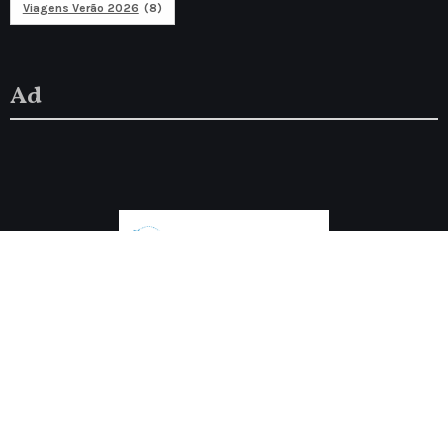
Viagens Verão 2026
(8)
Ad
Discover travel
Discover traveling in Europe and around the world. Blog
about travel, technology, finance
Proudly powered by WordPress
|
Theme: Fameup by