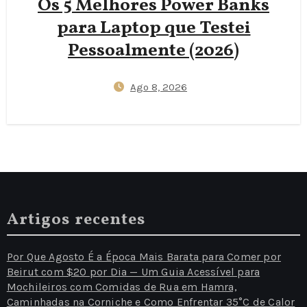
Os 5 Melhores Power Banks
para Laptop que Testei
Pessoalmente (2026)
Ago 8, 2026
Artigos recentes
Por Que Agosto É a Época Mais Barata para Comer por
Beirut com $20 por Dia — Um Guia Acessível para
Mochileiros com Comidas de Rua em Hamra,
Caminhadas na Corniche e Como Enfrentar 35°C de Calor