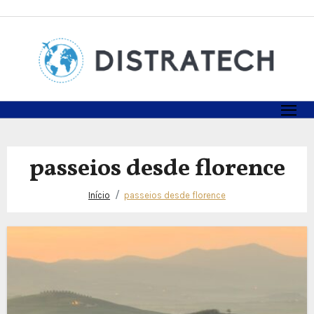
Skip
to
content
passeios desde florence
Início
passeios desde florence