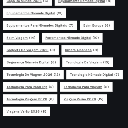
Copa Do Mundo 2026
(6)
Equipamento Nômade Digital
(8)
Equipamentos Nômade Digital
(13)
Equipamentos Para Nômades Digitais
(7)
Esim Europa
(6)
Esim Viagem
(14)
Ferramentas Nômade Digital
(10)
Gadgets De Viagem 2026
(8)
Riviera Albanesa
(8)
Segurança Nômade Digital
(6)
Tecnologia De Viagem
(10)
Tecnologia De Viagem 2026
(12)
Tecnologia Nômade Digital
(7)
Tecnologia Para Road Trip
(5)
Tecnologia Para Viagem
(8)
Tecnologia Viagem 2026
(6)
Viagem Verão 2026
(15)
Viagens Verão 2026
(8)