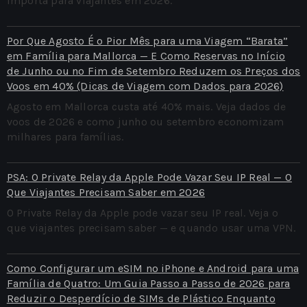
importa para viajantes em 2026.
Por Que Agosto É o Pior Mês para uma Viagem “Barata”
em Família para Mallorca — E Como Reservas no Início
de Junho ou no Fim de Setembro Reduzem os Preços dos
Voos em 40% (Dicas de Viagem com Dados para 2026)
Agosto em Mallorca custa até 40% mais. Veja dados de
voos de 2026 e como junho ou setembro economizam
milhares para famílias.
PSA: O Private Relay da Apple Pode Vazar Seu IP Real — O
Que Viajantes Precisam Saber em 2026
O Private Relay da Apple pode vazar seu IP real. Veja o
que viajantes precisam saber — e quando usar uma VPN.
Como Configurar um eSIM no iPhone e Android para uma
Família de Quatro: Um Guia Passo a Passo de 2026 para
Reduzir o Desperdício de SIMs de Plástico Enquanto