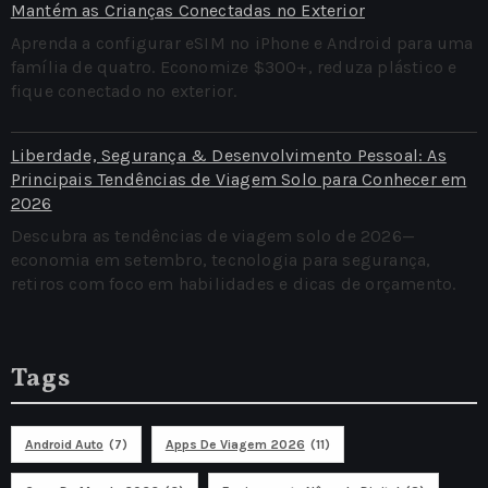
Mantém as Crianças Conectadas no Exterior
Aprenda a configurar eSIM no iPhone e Android para uma
família de quatro. Economize $300+, reduza plástico e
fique conectado no exterior.
Liberdade, Segurança & Desenvolvimento Pessoal: As
Principais Tendências de Viagem Solo para Conhecer em
2026
Descubra as tendências de viagem solo de 2026—
economia em setembro, tecnologia para segurança,
retiros com foco em habilidades e dicas de orçamento.
Tags
Android Auto
(7)
Apps De Viagem 2026
(11)