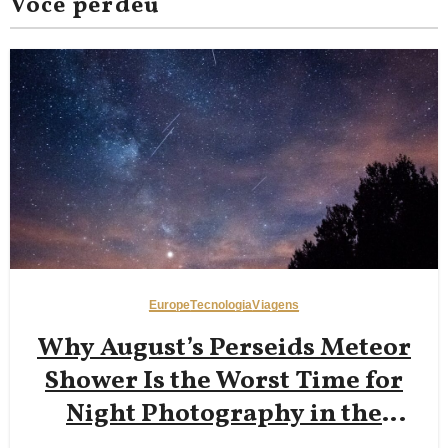
Você perdeu
Europe
Tecnologia
Viagens
Why August’s Perseids Meteor
Shower Is the Worst Time for
Night Photography in the
Dolomites — And Why Late