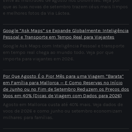
Evite as multidões de agosto nos Dolomites. Veja por
que as luas novas de setembro trazem céus mais limpos
e melhores fotos da Via Láctea.
Google “Ask Maps” se Expande Globalmente: Inteligência
Pessoal e Transporte em Tempo Real para Viajantes
Google Ask Maps com Inteligência Pessoal e transporte
em tempo real chega ao mundo todo. Veja por que
importa para viajantes em 2026.
Por Que Agosto É o Pior Mês para uma Viagem “Barata”
em Família para Mallorca — E Como Reservas no Início
de Junho ou no Fim de Setembro Reduzem os Preços dos
Voos em 40% (Dicas de Viagem com Dados para 2026)
Agosto em Mallorca custa até 40% mais. Veja dados de
voos de 2026 e como junho ou setembro economizam
milhares para famílias.