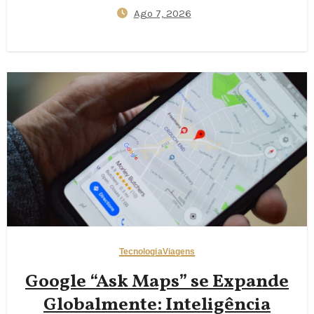
Ago 7, 2026
September New Moons Deliver
Clearer Milky Way Shots
Tecnologia
Viagens
Google “Ask Maps” se Expande
Globalmente: Inteligência