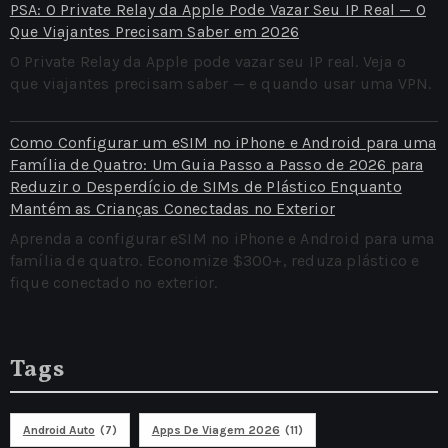
PSA: O Private Relay da Apple Pode Vazar Seu IP Real — O
Que Viajantes Precisam Saber em 2026
O Private Relay da Apple pode vazar seu IP real. Veja o
que viajantes precisam saber — e quando usar uma VPN.
Como Configurar um eSIM no iPhone e Android para uma
Família de Quatro: Um Guia Passo a Passo de 2026 para
Reduzir o Desperdício de SIMs de Plástico Enquanto
Mantém as Crianças Conectadas no Exterior
Aprenda a configurar eSIM no iPhone e Android para uma
família de quatro. Economize $300+, reduza plástico e
fique conectado no exterior.
Tags
Android Auto
(7)
Apps De Viagem 2026
(11)