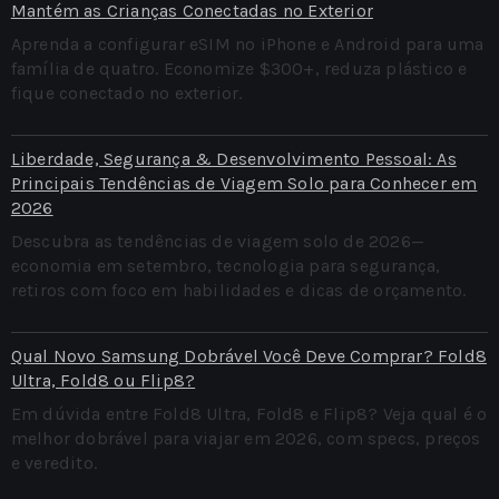
Mantém as Crianças Conectadas no Exterior
Aprenda a configurar eSIM no iPhone e Android para uma
família de quatro. Economize $300+, reduza plástico e
fique conectado no exterior.
Liberdade, Segurança & Desenvolvimento Pessoal: As
Principais Tendências de Viagem Solo para Conhecer em
2026
Descubra as tendências de viagem solo de 2026—
economia em setembro, tecnologia para segurança,
retiros com foco em habilidades e dicas de orçamento.
Qual Novo Samsung Dobrável Você Deve Comprar? Fold8
Ultra, Fold8 ou Flip8?
Em dúvida entre Fold8 Ultra, Fold8 e Flip8? Veja qual é o
melhor dobrável para viajar em 2026, com specs, preços
e veredito.