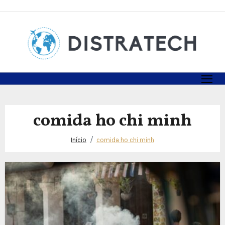
Skip
to
content
comida ho chi minh
Início
comida ho chi minh