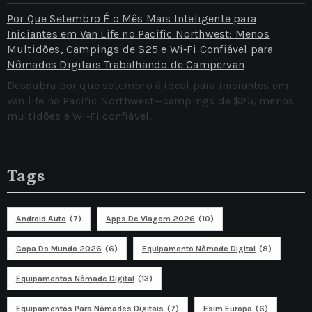
Por Que Setembro É o Mês Mais Inteligente para
Iniciantes em Van Life no Pacific Northwest: Menos
Multidões, Campings de $25 e Wi‑Fi Confiável para
Nômades Digitais Trabalhando de Campervan
Descubra por que setembro é ideal para iniciantes em
van life no Pacific Northwest—campings de $25, menos
multidões e Wi‑Fi confiável.
Tags
Android Auto
(7)
Apps De Viagem 2026
(10)
Copa Do Mundo 2026
(6)
Equipamento Nômade Digital
(8)
Equipamentos Nômade Digital
(13)
Equipamentos Para Nômades Digitais
(7)
Esim Europa
(6)