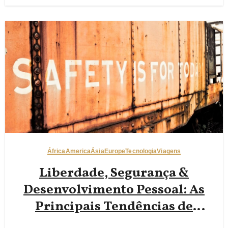
de Plástico Enquanto Mantém
as Crianças Conectadas no
Exterior
África
America
Ásia
Europe
Tecnologia
Viagens
Liberdade, Segurança &
Desenvolvimento Pessoal: As
Principais Tendências de
Viagem Solo para Conhecer em