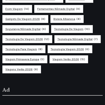
Esim Viagem
(14)
Ferramentas Nômade Digital
(9)
Gadgets De Viagem 2026
(8)
Riviera Albanesa
(8)
Segurança Nômade Digital
(6)
Tecnologia De Viagem
(10)
Tecnologia De Viagem 2026
(12)
Tecnologia Nômade Digital
(7)
Tecnologia Para Viagem
(8)
Tecnologia Viagem 2026
(6)
Viagem Primavera Europa
(5)
Viagem Verão 2026
(15)
Viagens Verão 2026
(8)
Ad