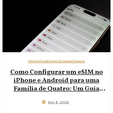
America
Ásia
Europe
Tecnologia
Viagens
Como Configurar um eSIM no
iPhone e Android para uma
Família de Quatro: Um Guia
Passo a Passo de 2026 para
Ago 6, 2026
Reduzir o Desperdício de SIMs