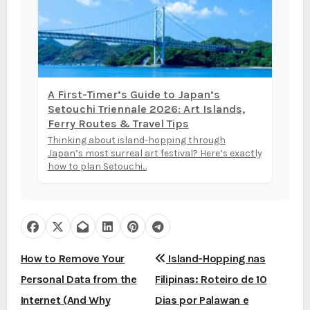
A First-Timer’s Guide to Japan’s
Setouchi Triennale 2026: Art Islands,
Ferry Routes & Travel Tips
Thinking about island-hopping through
Japan’s most surreal art festival? Here’s exactly
how to plan Setouchi...
N
How to Remove Your
Island-Hopping nas
Personal Data from the
Filipinas: Roteiro de 10
a
Internet (And Why
Dias por Palawan e