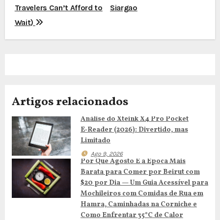
v
Travelers Can’t Afford to
Siargao
e
Wait)
g
a
ç
Artigos relacionados
ã
Análise do Xteink X4 Pro Pocket
o
E‑Reader (2026): Divertido, mas
d
Limitado
Ago 9, 2026
e
Por Que Agosto É a Época Mais
Barata para Comer por Beirut com
a
$20 por Dia — Um Guia Acessível para
Mochileiros com Comidas de Rua em
r
Hamra, Caminhadas na Corniche e
Como Enfrentar 35°C de Calor