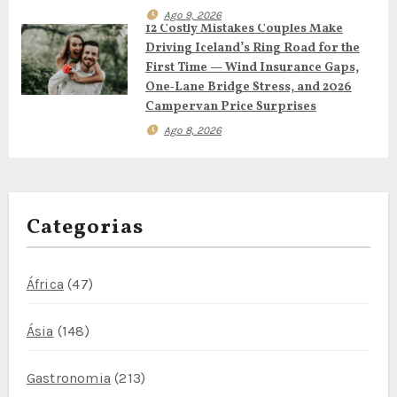
t
Ago 9, 2026
12 Costly Mistakes Couples Make
i
Driving Iceland’s Ring Road for the
First Time — Wind Insurance Gaps,
g
One‑Lane Bridge Stress, and 2026
Campervan Price Surprises
o
Ago 8, 2026
s
Categorias
África
(47)
Ásia
(148)
Gastronomia
(213)