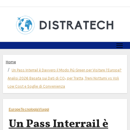
Skip
to
content
Home
Un Pass Interrail è Davvero il Modo Più Green per Visitare l’Europa?
Analisi 2026 Basata sui Dati di CO₂ per Tratta, Treni Notturni vs Voli
Low Cost e Soglie di Convenienza
Europe
Tecnologia
Viaggi
Un Pass Interrail è