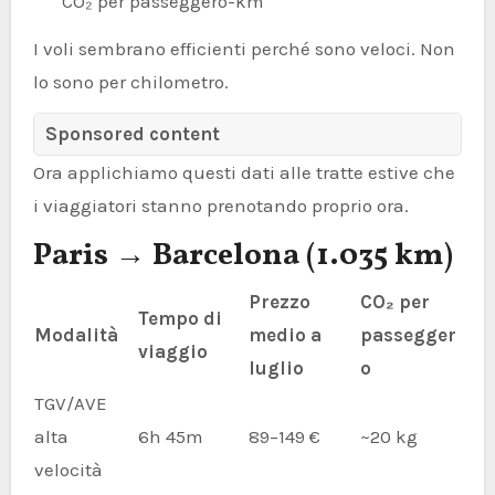
CO₂ per passeggero-km
I voli sembrano efficienti perché sono veloci. Non
lo sono per chilometro.
Sponsored content
Ora applichiamo questi dati alle tratte estive che
i viaggiatori stanno prenotando proprio ora.
Paris → Barcelona (1.035 km)
Prezzo
CO₂ per
Tempo di
Modalità
medio a
passegger
viaggio
luglio
o
TGV/AVE
alta
6h 45m
89–149 €
~20 kg
velocità