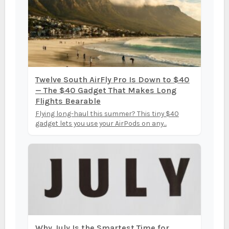
Twelve South AirFly Pro Is Down to $40
— The $40 Gadget That Makes Long
Flights Bearable
Flying long-haul this summer? This tiny $40
gadget lets you use your AirPods on any...
Why July Is the Smartest Time for