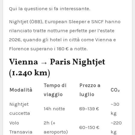
Qui la questione si fa interessante.
Nightjet (ÖBB), European Sleeper e SNCF hanno
rilanciato tratte notturne perfette per l’estate
2026, quando gli hotel in città come Vienna e
Florence superano i 180 € a notte.
Vienna → Paris Nightjet
(1.240 km)
Tempo di
Prezzo a
Modalità
CO₂
viaggio
luglio
Nightjet
~30
14h notte
89–139 €
cuccetta
kg
Volo
2h (+
~220
60–150 €
Transavia
aeroporto)
kg