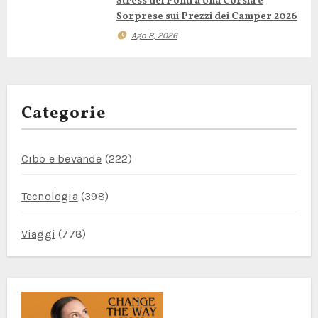
Stress dei Ponti a Una Corsia e
Sorprese sui Prezzi dei Camper 2026
o
Ago 8, 2026
l
i
Categorie
Cibo e bevande
(222)
Tecnologia
(398)
Viaggi
(778)