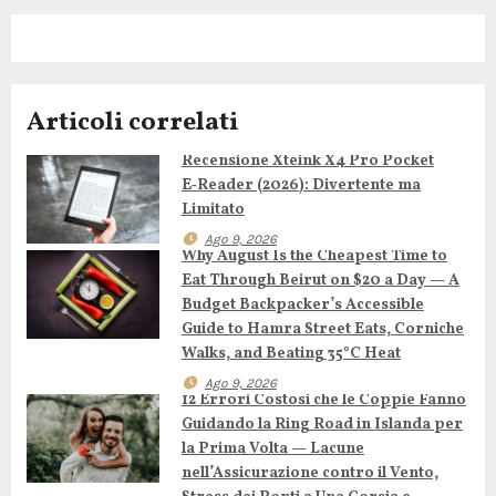
a
z
Articoli correlati
i
Recensione Xteink X4 Pro Pocket
o
E‑Reader (2026): Divertente ma
n
Limitato
Ago 9, 2026
e
Why August Is the Cheapest Time to
Eat Through Beirut on $20 a Day — A
a
Budget Backpacker’s Accessible
Guide to Hamra Street Eats, Corniche
r
Walks, and Beating 35°C Heat
Ago 9, 2026
t
12 Errori Costosi che le Coppie Fanno
Guidando la Ring Road in Islanda per
i
la Prima Volta — Lacune
nell’Assicurazione contro il Vento,
c