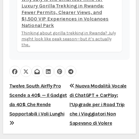
Luxury Gorilla Trekking in Rwanda:
Fewer Permits, Clearer Views, and
$1,500 VIP Experiences in Volcanoes
National Park
Thinking about gorilla trekking in Rwanda? July
might look like peak season—but it’s actually
the...
N
Twelve South AirFly Pro
Nuova Modalità Vocale
Scende a 40$ — Il Gadget
di ChatGPT + CarPlay:
a
da 40$ Che Rende
l’Upgrade per i Road Trip
v
Sopportabili i Voli Lunghi
che i Viaggiatori Non
i
Sapevano di Volere
g