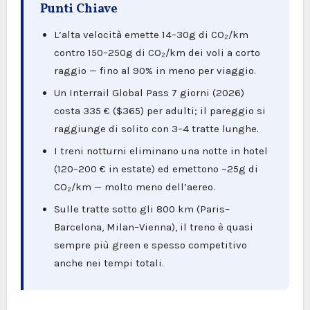
Punti Chiave
L’alta velocità emette 14–30g di CO₂/km
contro 150–250g di CO₂/km dei voli a corto
raggio — fino al 90% in meno per viaggio.
Un Interrail Global Pass 7 giorni (2026)
costa 335 € ($365) per adulti; il pareggio si
raggiunge di solito con 3–4 tratte lunghe.
I treni notturni eliminano una notte in hotel
(120–200 € in estate) ed emettono ~25g di
CO₂/km — molto meno dell’aereo.
Sulle tratte sotto gli 800 km (Paris–
Barcelona, Milan–Vienna), il treno è quasi
sempre più green e spesso competitivo
anche nei tempi totali.