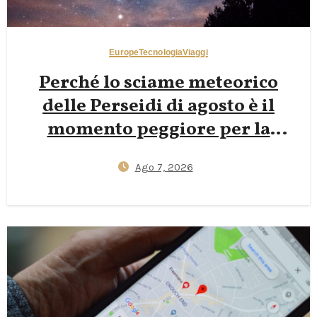
Europe
Tecnologia
Viaggi
Perché lo sciame meteorico
delle Perseidi di agosto è il
momento peggiore per la
fotografia notturna nelle
Ago 7, 2026
Dolomiti — E perché le lune
nuove di fine settembre
regalano scatti della Via Lattea
più nitidi