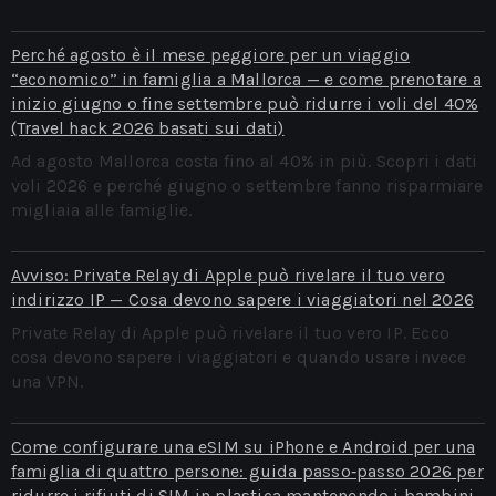
Perché agosto è il mese peggiore per un viaggio
“economico” in famiglia a Mallorca — e come prenotare a
inizio giugno o fine settembre può ridurre i voli del 40%
(Travel hack 2026 basati sui dati)
Ad agosto Mallorca costa fino al 40% in più. Scopri i dati
voli 2026 e perché giugno o settembre fanno risparmiare
migliaia alle famiglie.
Avviso: Private Relay di Apple può rivelare il tuo vero
indirizzo IP — Cosa devono sapere i viaggiatori nel 2026
Private Relay di Apple può rivelare il tuo vero IP. Ecco
cosa devono sapere i viaggiatori e quando usare invece
una VPN.
Come configurare una eSIM su iPhone e Android per una
famiglia di quattro persone: guida passo‑passo 2026 per
ridurre i rifiuti di SIM in plastica mantenendo i bambini