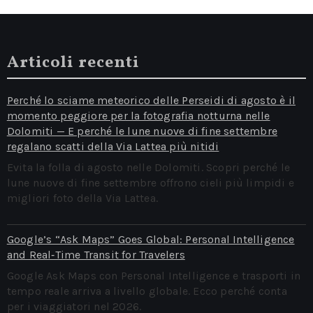
dati)
Articoli recenti
Perché lo sciame meteorico delle Perseidi di agosto è il
momento peggiore per la fotografia notturna nelle
Dolomiti — E perché le lune nuove di fine settembre
regalano scatti della Via Lattea più nitidi
Evita la folla di agosto nelle Dolomiti. Scopri perché le
lune nuove di fine settembre offrono cieli più limpidi e
migliori foto della Via Lattea.
Google’s “Ask Maps” Goes Global: Personal Intelligence
and Real‑Time Transit for Travelers
Google Ask Maps con Personal Intelligence e trasporti in
tempo reale arriva a livello globale. Ecco perché conta
per i viaggiatori nel 2026.