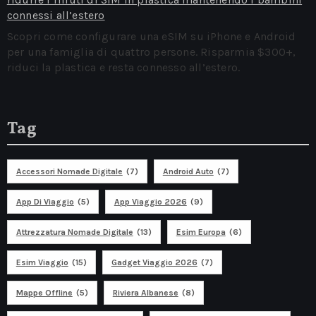
connessi all’estero
Scopri come configurare una eSIM su iPhone e Android
per una famiglia di quattro persone. Risparmia $300+,
riduci la plastica e resta connesso all’estero.
Tag
Accessori Nomade Digitale
(7)
Android Auto
(7)
App Di Viaggio
(5)
App Viaggio 2026
(9)
Attrezzatura Nomade Digitale
(13)
Esim Europa
(6)
Esim Viaggio
(15)
Gadget Viaggio 2026
(7)
Mappe Offline
(5)
Riviera Albanese
(8)