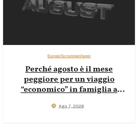
Europe
Tecnologia
Viaggi
Perché agosto è il mese
peggiore per un viaggio
“economico” in famiglia a
Mallorca — e come prenotare a
Ago 7, 2026
inizio giugno o fine settembre
può ridurre i voli del 40%
(Travel hack 2026 basati sui