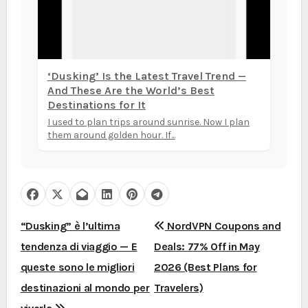
‘Dusking’ Is the Latest Travel Trend —
And These Are the World’s Best
Destinations for It
I used to plan trips around sunrise. Now I plan
them around golden hour. If...
N
“Dusking” è l’ultima
NordVPN Coupons and
tendenza di viaggio — E
Deals: 77% Off in May
a
queste sono le migliori
2026 (Best Plans for
v
destinazioni al mondo per
Travelers)