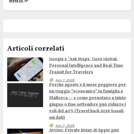
i
viverla
g
a
z
Articoli correlati
i
Google’s “Ask Maps” Goes Global:
o
Personal Intelligence and Real‑Time
n
Transit for Travelers
Ago 7, 2026
e
Perché agosto è il mese peggiore per
un viaggio “economico” in famiglia a
a
Mallorca — e come prenotare a inizio
giugno o fine settembre può ridurre i
r
voli del 40% (Travel hack 2026 basati
sui dati)
t
Ago 7, 2026
Avviso: Private Relay di Apple può