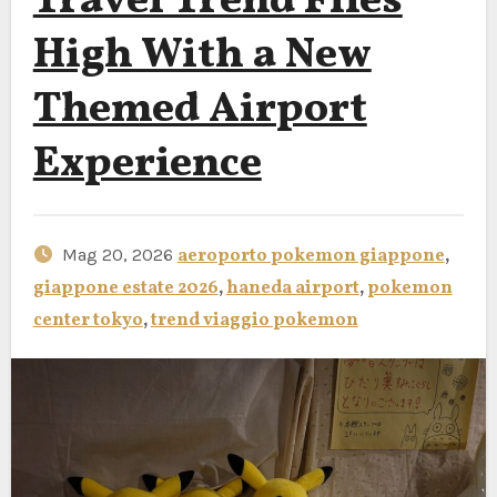
Travel Trend Flies
High With a New
Themed Airport
Experience
Mag 20, 2026
aeroporto pokemon giappone
,
giappone estate 2026
,
haneda airport
,
pokemon
center tokyo
,
trend viaggio pokemon