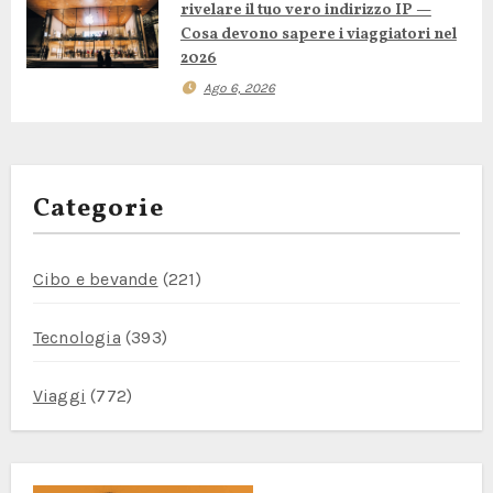
i
rivelare il tuo vero indirizzo IP —
Cosa devono sapere i viaggiatori nel
c
2026
o
Ago 6, 2026
l
i
Categorie
Cibo e bevande
(221)
Tecnologia
(393)
Viaggi
(772)