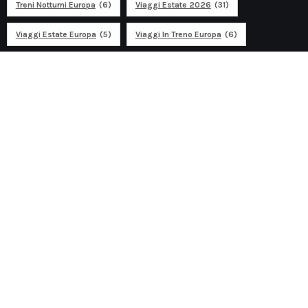
Treni Notturni Europa
(6)
Viaggi Estate 2026
(31)
Viaggi Estate Europa
(5)
Viaggi In Treno Europa
(6)
Ad
Discover travel
Discover traveling in Europe and around the world. Blog
about travel, technology, finance