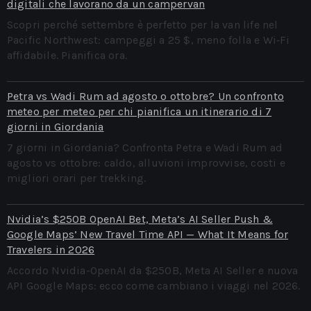
digitali che lavorano da un campervan
Scopri perché settembre è perfetto per la van life nel
Pacific Northwest: campeggi a 25 $, meno folla e Wi‑Fi
affidabile. Pianifica ora.
Petra vs Wadi Rum ad agosto o ottobre? Un confronto
meteo per meteo per chi pianifica un itinerario di 7
giorni in Giordania
7 giorni in Giordania? Confronta Petra e Wadi Rum ad
agosto vs ottobre: caldo, alluvioni improvvise, costi e
migliori orari per trekking.
Nvidia’s $250B OpenAI Bet, Meta’s AI Seller Push &
Google Maps’ New Travel Time API — What It Means for
Travelers in 2026
Accordo Nvidia-OpenAI da $250B, Meta AI Seller e nuova
API Google Maps: ecco come cambiano i viaggi nel 2026.