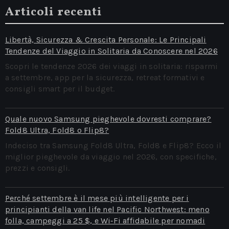
Articoli recenti
Libertà, Sicurezza & Crescita Personale: Le Principali
Tendenze del Viaggio in Solitaria da Conoscere nel 2026
Scopri le tendenze 2026 dei viaggi in solitaria: risparmi
a settembre, app per la sicurezza, retreat formativi e
consigli smart per il budget.
Quale nuovo Samsung pieghevole dovresti comprare?
Fold8 Ultra, Fold8 o Flip8?
Indeciso tra Samsung Fold8 Ultra, Fold8 e Flip8? Ecco il
miglior pieghevole da viaggio nel 2026, con specifiche,
prezzi e consigli.
Perché settembre è il mese più intelligente per i
principianti della van life nel Pacific Northwest: meno
folla, campeggi a 25 $, e Wi‑Fi affidabile per nomadi