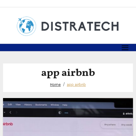
Skip
to
content
app airbnb
Home
app airbnb