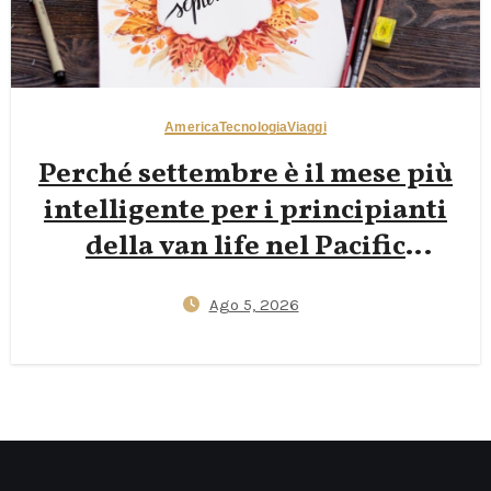
America
Tecnologia
Viaggi
Perché settembre è il mese più
intelligente per i principianti
della van life nel Pacific
Northwest: meno folla,
Ago 5, 2026
campeggi a 25 $, e Wi‑Fi
affidabile per nomadi digitali
che lavorano da un campervan