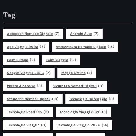
Tag
Accessori Nomade Digitale
(7)
Android Auto
(7)
App Viaggio 2026
(8)
Attrezzatura Nomade Digitale
(13)
Esim Europa
(6)
Esim Viaggio
(15)
Gadget Viaggio 2026
(7)
Mappe Offline
(5)
Riviera Albanese
(8)
Sicurezza Nomadi Digitali
(8)
Strumenti Nomadi Digitali
(19)
Tecnologia Da Viaggio
(8)
Tecnologia Road Trip
(11)
Tecnologia Viaggi 2026
(5)
Tecnologia Viaggio
(8)
Tecnologia Viaggio 2026
(14)