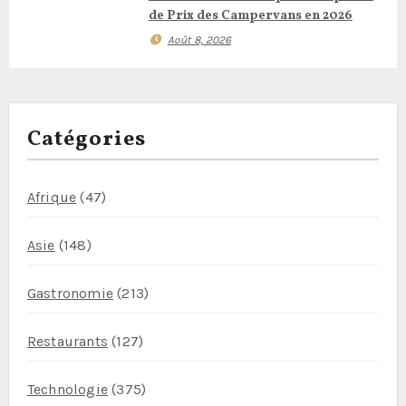
i
de Prix des Campervans en 2026
c
Août 8, 2026
l
e
Catégories
Afrique
(47)
Asie
(148)
Gastronomie
(213)
Restaurants
(127)
Technologie
(375)