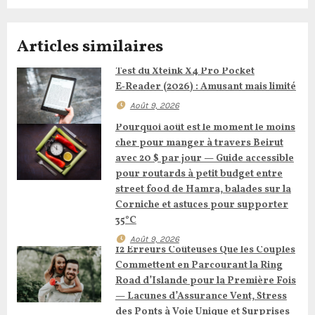
t
i
Articles similaires
o
Test du Xteink X4 Pro Pocket
n
E‑Reader (2026) : Amusant mais limité
Août 9, 2026
d
Pourquoi août est le moment le moins
e
cher pour manger à travers Beirut
avec 20 $ par jour — Guide accessible
l
pour routards à petit budget entre
street food de Hamra, balades sur la
’
Corniche et astuces pour supporter
35°C
a
Août 9, 2026
12 Erreurs Coûteuses Que les Couples
r
Commettent en Parcourant la Ring
Road d’Islande pour la Première Fois
t
— Lacunes d’Assurance Vent, Stress
des Ponts à Voie Unique et Surprises