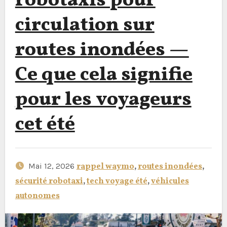
robotaxis pour
circulation sur
routes inondées —
Ce que cela signifie
pour les voyageurs
cet été
Mai 12, 2026
rappel waymo
,
routes inondées
,
sécurité robotaxi
,
tech voyage été
,
véhicules
autonomes