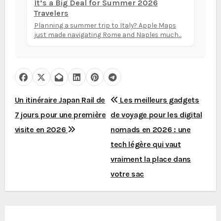
It’s a Big Deal for Summer 2026
Travelers
Planning a summer trip to Italy? Apple Maps
just made navigating Rome and Naples much...
N
Un itinéraire Japan Rail de
Les meilleurs gadgets
7 jours pour une première
de voyage pour les digital
a
visite en 2026
nomads en 2026 : une
v
tech légère qui vaut
i
vraiment la place dans
votre sac
g
a