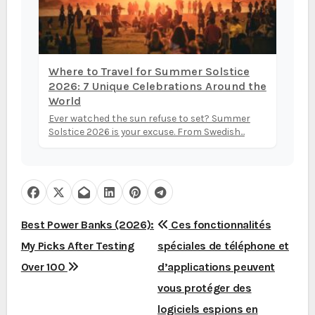
Where to Travel for Summer Solstice
2026: 7 Unique Celebrations Around the
World
Ever watched the sun refuse to set? Summer
Solstice 2026 is your excuse. From Swedish...
N
Best Power Banks (2026):
Ces fonctionnalités
My Picks After Testing
spéciales de téléphone et
a
Over 100
d’applications peuvent
v
vous protéger des
i
logiciels espions en