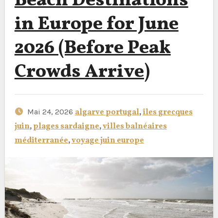
Beach Destinations
in Europe for June
2026 (Before Peak
Crowds Arrive)
Mai 24, 2026
algarve portugal
,
îles grecques
juin
,
plages sardaigne
,
villes balnéaires
méditerranée
,
voyage juin europe