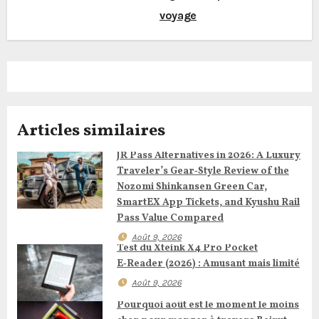
voyage
g
a
t
i
Articles similaires
o
JR Pass Alternatives in 2026: A Luxury
n
Traveler’s Gear‑Style Review of the
Nozomi Shinkansen Green Car,
d
SmartEX App Tickets, and Kyushu Rail
Pass Value Compared
e
Août 9, 2026
Test du Xteink X4 Pro Pocket
l
E‑Reader (2026) : Amusant mais limité
’
Août 9, 2026
Pourquoi août est le moment le moins