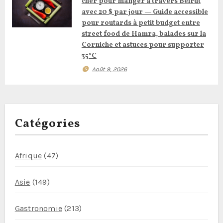
a
cher pour manger à travers Beirut
avec 20 $ par jour — Guide accessible
r
pour routards à petit budget entre
street food de Hamra, balades sur la
t
Corniche et astuces pour supporter
i
35°C
Août 9, 2026
c
l
e
Catégories
Afrique
(47)
Asie
(149)
Gastronomie
(213)