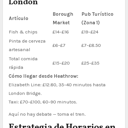
London
Borough
Pub Turístico
Artículo
Market
(Zona 1)
Fish & chips
£14–£16
£19–£24
Pinta de cerveza
£6–£7
£7–£8.50
artesanal
Total comida
£15–£20
£25–£35
rápida
Cómo llegar desde Heathrow:
Elizabeth Line: £12.80, 35–40 minutos hasta
London Bridge.
Taxi: £70–£100, 60–90 minutos.
Aquí no hay debate — toma el tren.
Estrategia de Horarios en