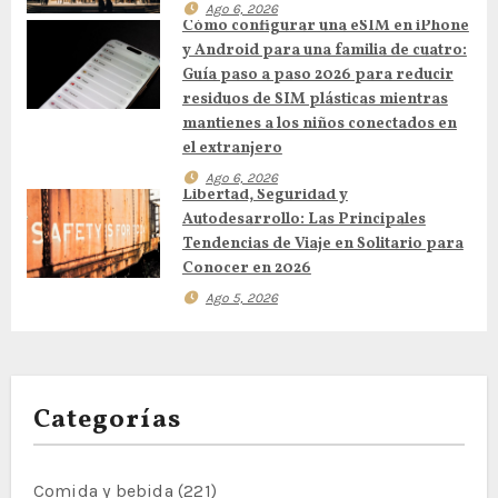
n
Ago 6, 2026
Cómo configurar una eSIM en iPhone
y Android para una familia de cuatro:
d
Guía paso a paso 2026 para reducir
residuos de SIM plásticas mientras
e
mantienes a los niños conectados en
e
el extranjero
Ago 6, 2026
n
Libertad, Seguridad y
Autodesarrollo: Las Principales
t
Tendencias de Viaje en Solitario para
Conocer en 2026
r
Ago 5, 2026
a
d
Categorías
a
s
Comida y bebida
(221)