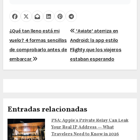
N
¿Qué tan lleno está mi
‘Aviate’ aterriza en
vuelo? 4 formas sencillas
Android: la app estilo
a
de comprobarlo antes de
Flighty que los viajeros
v
embarcar
estaban esperando
e
g
a
c
Entradas relacionadas
i
PSA: Apple’s Private Relay Can Leak
Your Real IP Address — What
ó
Travelers Need to Know in 2026