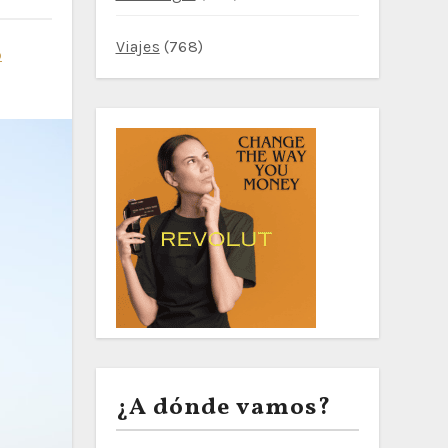
Viajes
(768)
o
¿A dónde vamos?