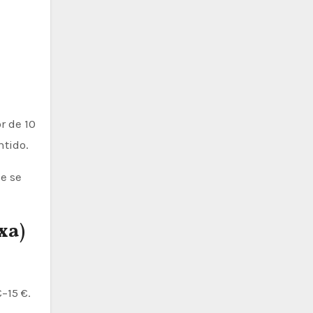
r de 10
ntido.
e se
xa)
–15 €.