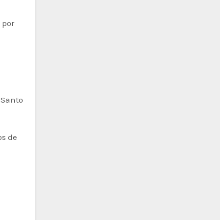
 por
r Santo
os de