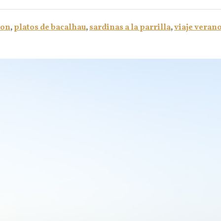
bon
,
platos de bacalhau
,
sardinas a la parrilla
,
viaje veran