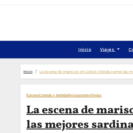
Skip
to
content
Inicio
Viajes
C
Inicio
La escena de mariscos en Lisbon: Dónde comer las me
Europe
Comida y bebida
Restaurantes
Viajes
La escena de maris
las mejores sardina