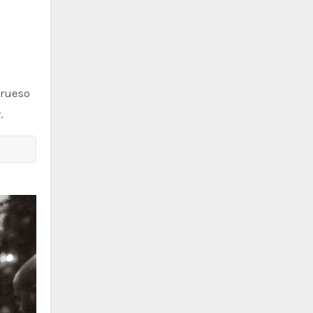
grueso
.