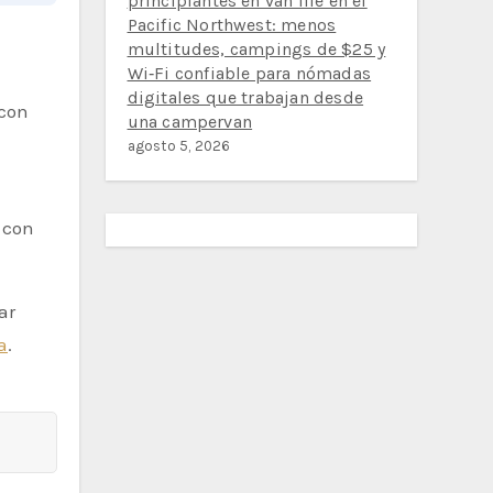
principiantes en van life en el
Pacific Northwest: menos
multitudes, campings de $25 y
Wi‑Fi confiable para nómadas
digitales que trabajan desde
 con
una campervan
agosto 5, 2026
 con
ar
a
.