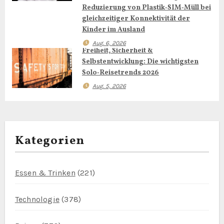
i
Reduzierung von Plastik‑SIM‑Müll bei
g
gleichzeitiger Konnektivität der
Kinder im Ausland
a
Aug. 6, 2026
Freiheit, Sicherheit &
t
Selbstentwicklung: Die wichtigsten
Solo‑Reisetrends 2026
i
Aug. 5, 2026
o
n
Kategorien
Essen & Trinken
(221)
Technologie
(378)