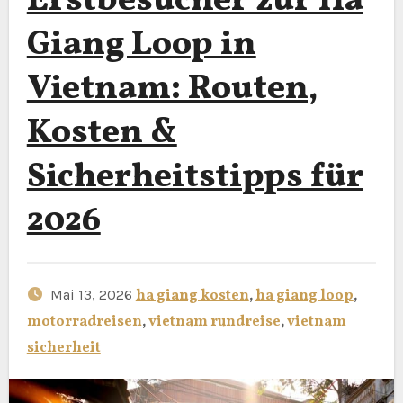
Erstbesucher zur Ha
Giang Loop in
Vietnam: Routen,
Kosten &
Sicherheitstipps für
2026
Mai 13, 2026
ha giang kosten
,
ha giang loop
,
motorradreisen
,
vietnam rundreise
,
vietnam
sicherheit