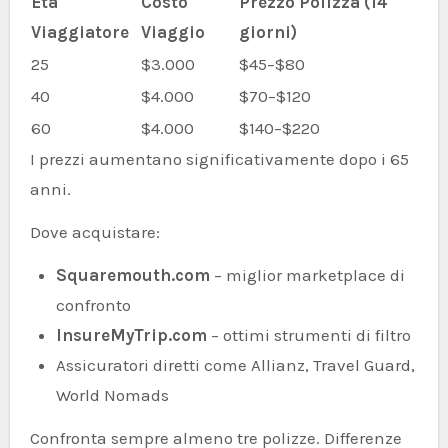
Età
Costo
Prezzo Polizza (14
Viaggiatore
Viaggio
giorni)
25
$3.000
$45–$80
40
$4.000
$70–$120
60
$4.000
$140–$220
I prezzi aumentano significativamente dopo i 65
anni.
Dove acquistare:
Squaremouth.com
– miglior marketplace di
confronto
InsureMyTrip.com
– ottimi strumenti di filtro
Assicuratori diretti come Allianz, Travel Guard,
World Nomads
Confronta sempre almeno tre polizze. Differenze