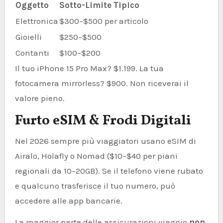
Oggetto
Sotto-Limite Tipico
Elettronica
$300–$500 per articolo
Gioielli
$250–$500
Contanti
$100–$200
Il tuo iPhone 15 Pro Max? $1.199. La tua
fotocamera mirrorless? $900. Non riceverai il
valore pieno.
Furto eSIM & Frodi Digitali
Nel 2026 sempre più viaggiatori usano eSIM di
Airalo, Holafly o Nomad ($10–$40 per piani
regionali da 10–20GB). Se il telefono viene rubato
e qualcuno trasferisce il tuo numero, può
accedere alle app bancarie.
La maggior parte delle assicurazioni viaggio
non