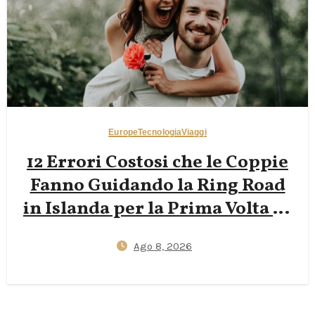
Europe
Tecnologia
Viaggi
12 Errori Costosi che le Coppie
Fanno Guidando la Ring Road
in Islanda per la Prima Volta —
Lacune nell’Assicurazione
Ago 8, 2026
contro il Vento, Stress dei Ponti
a Una Corsia e Sorprese sui
Prezzi dei Camper 2026