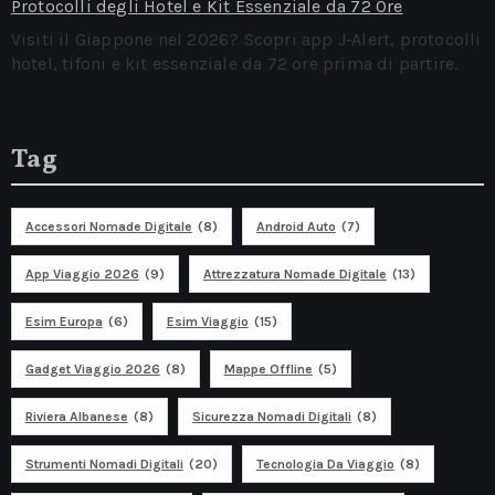
Protocolli degli Hotel e Kit Essenziale da 72 Ore
Visiti il Giappone nel 2026? Scopri app J‑Alert, protocolli
hotel, tifoni e kit essenziale da 72 ore prima di partire.
Tag
Accessori Nomade Digitale
(8)
Android Auto
(7)
App Viaggio 2026
(9)
Attrezzatura Nomade Digitale
(13)
Esim Europa
(6)
Esim Viaggio
(15)
Gadget Viaggio 2026
(8)
Mappe Offline
(5)
Riviera Albanese
(8)
Sicurezza Nomadi Digitali
(8)
Strumenti Nomadi Digitali
(20)
Tecnologia Da Viaggio
(8)