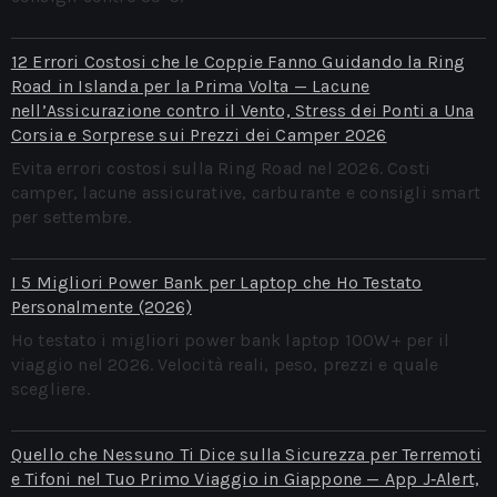
12 Errori Costosi che le Coppie Fanno Guidando la Ring
Road in Islanda per la Prima Volta — Lacune
nell’Assicurazione contro il Vento, Stress dei Ponti a Una
Corsia e Sorprese sui Prezzi dei Camper 2026
Evita errori costosi sulla Ring Road nel 2026. Costi
camper, lacune assicurative, carburante e consigli smart
per settembre.
I 5 Migliori Power Bank per Laptop che Ho Testato
Personalmente (2026)
Ho testato i migliori power bank laptop 100W+ per il
viaggio nel 2026. Velocità reali, peso, prezzi e quale
scegliere.
Quello che Nessuno Ti Dice sulla Sicurezza per Terremoti
e Tifoni nel Tuo Primo Viaggio in Giappone — App J‑Alert,