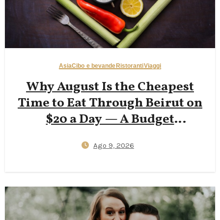
Asia
Cibo e bevande
Ristoranti
Viaggi
Why August Is the Cheapest
Time to Eat Through Beirut on
$20 a Day — A Budget
Backpacker’s Accessible Guide
Ago 9, 2026
to Hamra Street Eats, Corniche
Walks, and Beating 35°C Heat