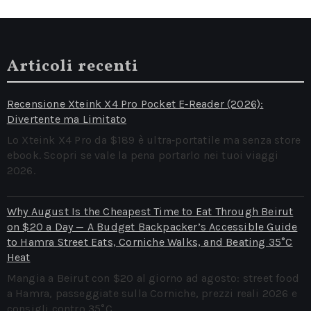
Articoli recenti
Recensione Xteink X4 Pro Pocket E‑Reader (2026):
Divertente ma Limitato
Lo Xteink X4 Pro da $189 è ultra‑portatile ma senza store
ebook. Scopri se vale la pena portarlo nei tuoi viaggi
2026.
Why August Is the Cheapest Time to Eat Through Beirut
on $20 a Day — A Budget Backpacker’s Accessible Guide
to Hamra Street Eats, Corniche Walks, and Beating 35°C
Heat
Mangia a Beirut con $20 al giorno ad agosto: street food
a Hamra, passeggiate sulla Corniche, prezzi reali 2026 e
consigli contro 35°C.