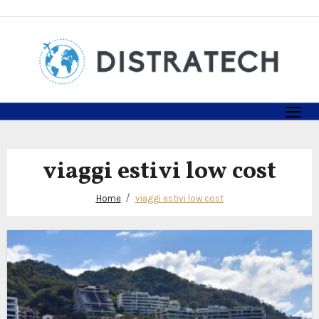
Skip
to
content
viaggi estivi low cost
Home
viaggi estivi low cost