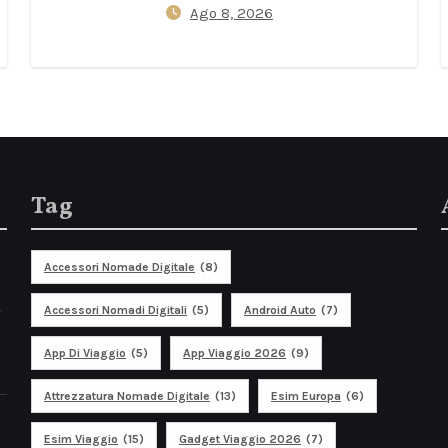
Ago 8, 2026
— App J‑Alert, Protocolli
degli Hotel e Kit Essenziale
da 72 Ore
Tag
Accessori Nomade Digitale
(8)
r
Accessori Nomadi Digitali
(5)
Android Auto
(7)
App Di Viaggio
(5)
App Viaggio 2026
(9)
Attrezzatura Nomade Digitale
(13)
Esim Europa
(6)
Esim Viaggio
(15)
Gadget Viaggio 2026
(7)