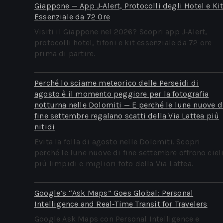
Giappone — App J‑Alert, Protocolli degli Hotel e Ki
Essenziale da 72 Ore
Visiti il Giappone nel 2026? Scopri app J‑Alert,
protocolli hotel, tifoni e kit essenziale da 72 ore
prima di partire.
Perché lo sciame meteorico delle Perseidi di
agosto è il momento peggiore per la fotografia
notturna nelle Dolomiti — E perché le lune nuove d
fine settembre regalano scatti della Via Lattea più
nitidi
Evita la folla di agosto nelle Dolomiti. Scopri
perché le lune nuove di fine settembre offrono ciel
più limpidi e migliori foto della Via Lattea.
Google’s “Ask Maps” Goes Global: Personal
Intelligence and Real‑Time Transit for Travelers
Google Ask Maps con Personal Intelligence e