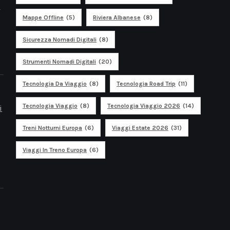
t
Mappe Offline
(5)
Riviera Albanese
(8)
Sicurezza Nomadi Digitali
(8)
Strumenti Nomadi Digitali
(20)
Tecnologia Da Viaggio
(8)
Tecnologia Road Trip
(11)
Tecnologia Viaggio
(8)
Tecnologia Viaggio 2026
(14)
i
Treni Notturni Europa
(6)
Viaggi Estate 2026
(31)
Viaggi In Treno Europa
(6)
i