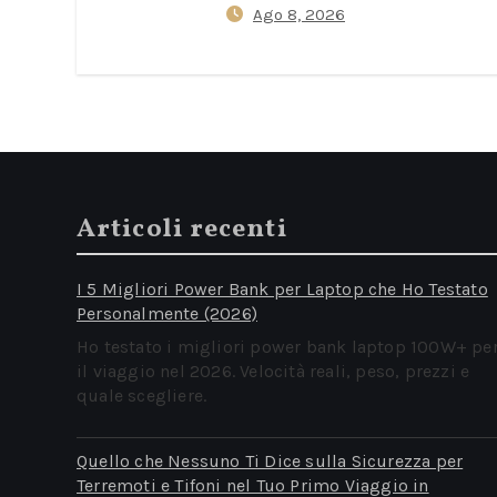
Ago 8, 2026
Articoli recenti
I 5 Migliori Power Bank per Laptop che Ho Testato
Personalmente (2026)
Ho testato i migliori power bank laptop 100W+ pe
il viaggio nel 2026. Velocità reali, peso, prezzi e
quale scegliere.
Quello che Nessuno Ti Dice sulla Sicurezza per
Terremoti e Tifoni nel Tuo Primo Viaggio in